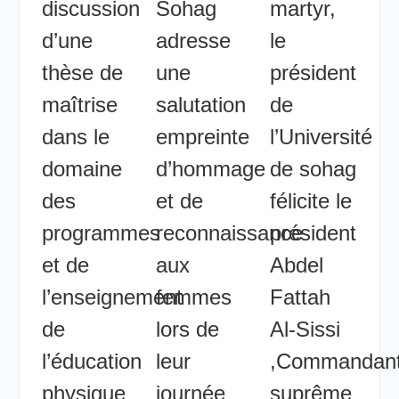
discussion
Sohag
martyr,
d’une
adresse
le
thèse de
une
président
maîtrise
salutation
de
dans le
empreinte
l’Université
domaine
d’hommage
de sohag
des
et de
félicite le
programmes
reconnaissance
président
et de
aux
Abdel
l’enseignement
femmes
Fattah
de
lors de
Al-Sissi
l’éducation
leur
,Commandan
physique
journée
suprême