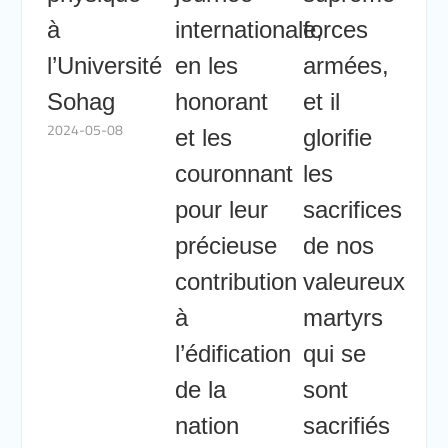
à
internationale,
forces
l’Université
en les
armées,
Sohag
honorant
et il
2024-05-08
et les
glorifie
couronnant
les
pour leur
sacrifices
précieuse
de nos
contribution
valeureux
à
martyrs
l’édification
qui se
de la
sont
nation
sacrifiés