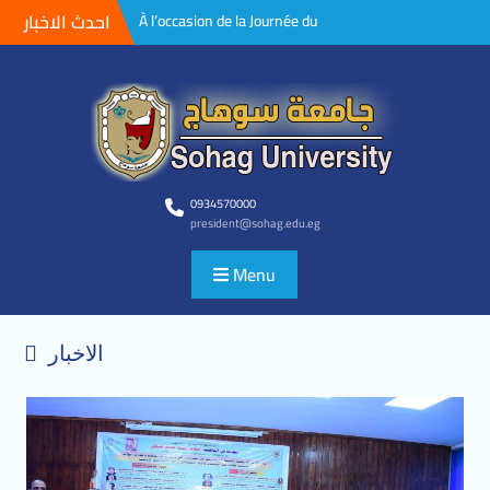
احدث الاخبار
4 façons de prévenir
l’hystérectomie. » Mémoire
de maîtrise, Département
d’obstétrique et de femmes,
Université Sohag
Ouvrir la porte à la
participation des projets de
recherche des étudiants à la
neuvième conférence
0934570000
president@sohag.edu.eg
scientifique pour les jeunes
chercheurs de l’Université de
Menu
Sohag
Insertion d’un dispositif intra-
utérin lors d’une césarienne.
Mémoire de maîtrise au
الاخبار
Département d’obstétrique et
de gynécologie de l’Université
de Sohag.
Alnomani assiste aux
activités de discussion d’une
thèse de maîtrise dans le