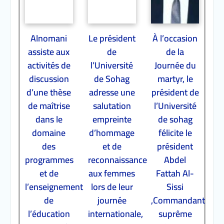
Alnomani
Le président
À l’occasion
assiste aux
de
de la
activités de
l’Université
Journée du
discussion
de Sohag
martyr, le
d’une thèse
adresse une
président de
de maîtrise
salutation
l’Université
dans le
empreinte
de sohag
domaine
d’hommage
félicite le
des
et de
président
programmes
reconnaissance
Abdel
et de
aux femmes
Fattah Al-
l’enseignement
lors de leur
Sissi
de
journée
,Commandant
l’éducation
internationale,
suprême