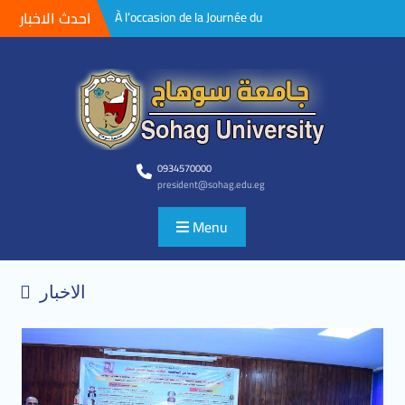
احدث الاخبار
À l’occasion de la Journée du
martyr, le président de
l’Université de sohag félicite
le président Abdel Fattah Al-
Sissi ,Commandant suprême
forces armées, et il glorifie les
sacrifices de nos valeureux
martyrs qui se sont sacrifiés
pour cette patrie immortelle
0934570000
president@sohag.edu.eg
afin de la maintenir vibrante.
4 façons de prévenir
Menu
l’hystérectomie. » Mémoire
de maîtrise, Département
d’obstétrique et de femmes,
Université Sohag
الاخبار
Ouvrir la porte à la
participation des projets de
recherche des étudiants à la
neuvième conférence
scientifique pour les jeunes
chercheurs de l’Université de