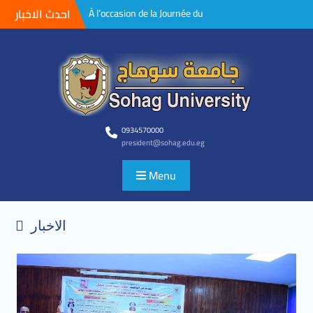
احدث الاخبار
4 façons de prévenir
l’hystérectomie. » Mémoire
de maîtrise, Département
d’obstétrique et de femmes,
Université Sohag
Ouvrir la porte à la
participation des projets de
recherche des étudiants à la
neuvième conférence
0934570000
president@sohag.edu.eg
scientifique pour les jeunes
chercheurs de l’Université de
Menu
Sohag
Insertion d’un dispositif intra-
utérin lors d’une césarienne.
Mémoire de maîtrise au
الاخبار
Département d’obstétrique et
de gynécologie de l’Université
de Sohag.
Alnomani assiste aux
activités de discussion d’une
thèse de maîtrise dans le