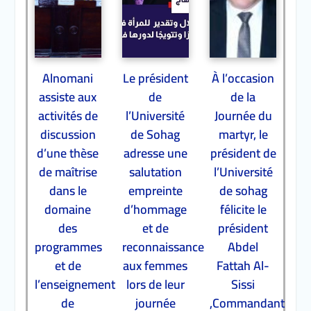
Alnomani
Le président
À l’occasion
assiste aux
de
de la
activités de
l’Université
Journée du
discussion
de Sohag
martyr, le
d’une thèse
adresse une
président de
de maîtrise
salutation
l’Université
dans le
empreinte
de sohag
domaine
d’hommage
félicite le
des
et de
président
programmes
reconnaissance
Abdel
et de
aux femmes
Fattah Al-
l’enseignement
lors de leur
Sissi
de
journée
,Commandant