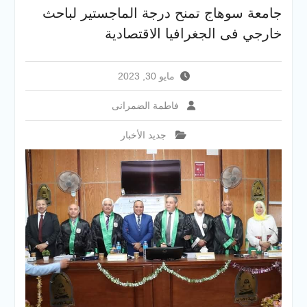
والخدمية بجامعة سوهاج
جامعة سوهاج تمنح درجة الماجستير لباحث
الجديدة
خارجي فى الجغرافيا الاقتصادية
جامعة سوهاج تفتح أبوابها
لطلاب الثانوية العامة فى أولى
أيام المرحلة الأولى للتنسيق
مايو 30, 2023
الإلكتروني للقبول بالجامعات
2026
فاطمة الضمرانى
جديد الأخبار