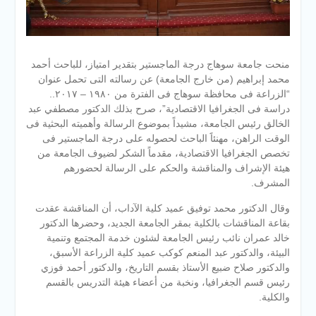
منحت جامعة سوهاج درجة الماجستير بتقدير امتياز، للباحث أحمد
محمد إبراهيم (من خارج الجامعة) عن رسالته التى تحمل عنوان
“الزراعة فى محافظة سوهاج فى الفترة من ١٩٨٠ – ٢٠١٧..
دراسة فى الجغرافيا الاقتصادية”، صرح بذلك الدكتور مصطفي عبد
الخالق رئيس الجامعة، مشيداً بموضوع الرسالة وأهميته البحثية فى
الوقت الراهن، مهنئاََ الباحث لحصوله على درجة الماجستير فى
تخصص الجغرافيا الاقتصادية، مقدماً الشكر لضيوف الجامعة من
هيئة
الإشراف والمناقشة والحكم على الرسالة لحضورهم
المشرف.
وقال الدكتور محمد توفيق عميد كلية الآداب، أن المناقشة عقدت
بقاعة المناقشات بالكلية بمقر الجامعة الجديد، وحضرها الدكتور
خالد عمران نائب رئيس الجامعة لشئون خدمة المجتمع وتنمية
البيئة، والدكتور عبد المنعم كوكب عميد كلية الزراعة الأسبق،
والدكتور صلاح ضبيع الأستاذ بقسم التاريخ، والدكتور أحمد فوزي
رئيس قسم الجغرافيا، ونخبة من أعضاء هيئة التدريس بالقسم
والكلية.