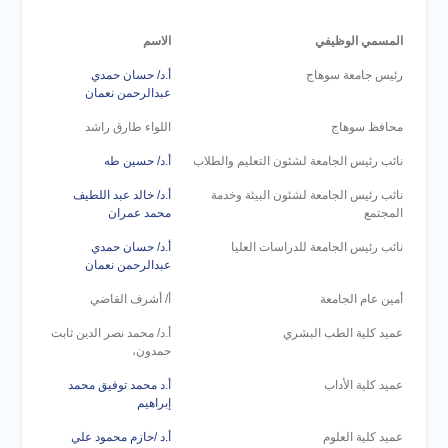
والخدمية بجامعة سوهاج
الجديدة
المسمي الوظيفي
الاسم
جامعة سوهاج تفتح أبوابها
لطلاب الثانوية العامة فى أولى
رئيس جامعة سوهاج
أ.د/ حسان حمدي
عبدالرحمن نعمان
أيام المرحلة الأولى للتنسيق
الإلكتروني للقبول بالجامعات
محافظ سوهاج
اللواء طارق راشد
2026
نائب رئيس الجامعة لشئون التعليم والطلاب
أ.د/ حسين طه
نائب رئيس الجامعة لشئون البيئة وخدمة
أ.د/ خالد عبد اللطيف
المجتمع
محمد عمران
نائب رئيس الجامعة للدراسات العليا
أ.د/ حسان حمدي
عبدالرحمن نعمان
أمين عام الجامعة
أ/ أشرف القاضي
عميد كلية الطب البشري
أ.د/ محمد نصر الدين ثابت
حمدون،
عميد كلية الأداب
أ.د محمد توفيق محمد
إبراهيم
عميد كلية العلوم
أ.د /حازم محمود علي