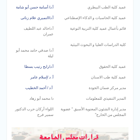
عميد كلية الطب البيطري
أ.د/ أسامة حسن أبو شامة
عميد كلية الحاسبات و الذكاء الإصطناعي
أ.د/النميري علام زناتى
قائم بأعمال عميد كلية التربية النوعية
أ.د/خالد عبد اللطيف
عمران
كلية الدراسات العليا و البحوث البيئية
أ.د/ صدقي حامد محمد أبو
ليلة
عميد كلية الحقوق
أ.د/رابح رتيب بسطا
عميد كلية طب الاسنان
أ. د /إسلام عامر
مدير مركز ضمان الجودة
أ.د / أحمد الخطيب
المدير التنفيذي للمعلومات
د/ محمد أبو زهاد
مدير إدارة الشئون المعنوية الأسبق " عضوية
اللواء أركان حرب الدكتور
المجلس من الخارج"
سمير فرج