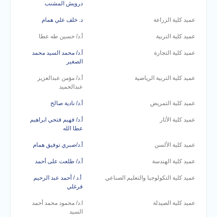
درويش المشنب
عميد كلية الزراعة
د. خلف علي همام
عميد كلية التربية
أ.د/ حسين طه عطا
عميد كلية التجارة
أ.د/ محمد السيد محمد
الصغير
عميد كلية التربية الرياضية
أ.د/ مؤمن عبدالعزيز
عبدالحميد
عميد كلية التمريض
أ.د/ نادية صالح
عميد كلية الأثار
أ.د/ فهيم فتحي ابراهيم
عطا الله
عميد كلية الألسن
أ.د/صبري توفيق همام
عميد كلية الهندسة
أ.د/ طلعت على أحمد
عميد كلية التكولوجيا والتعليم الصناعي
أ.د / أحمد عبد الرحيم
فرغلي
عميد كلية الصيدلة
ا.د/ محمود محمد أحمد
السيد