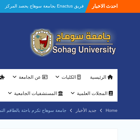
Ski
احدث الاخبار
فريق Enactus بجامعة سوهاج يحصد المركز
t
الاول في الابتكار وتمكين المراة والمركز الثاني
conten
في الاستدامة بالمسابقة القومية Enactus
Egypt 2026
مستشفيات سوهاج الجامعية تحقق إنجازًا طبيًا
جديدًا و تنجح في علاج 3 حالات أكالازيا بتقنية
POEM دون جراحة .
النعماني يلتقي بمدير امن سوهاج الجديد لتقديم
التهنئة عقب توليه مهام منصبه ويشيد بجهود
رجال الشرطه
بجهاز ذكي لتوفير المياه ..جامعة سوهاج تشارك
الرئيسية
الكليات
عن الجامعة
بمعرض الاكاديمية العسكريه علي هامش
المؤتمر العلمى الدولى السادس للاتصالات
النعماني والمدير التنفيذي لشركة وادي النيل
المجلات العلمية
المستشفيات الجامعية
يتابعان تنفيذ أحد أكبر المشروعات الإدارية
والخدمية بجامعة سوهاج الجديدة
Home
جديد الأخبار
جامعة سوهاج تكرم باحثة بالطاقم الت
جامعة سوهاج تفتح أبوابها لطلاب الثانوية العامة
فى أولى أيام المرحلة الأولى للتنسيق
الإلكتروني للقبول بالجامعات 2026