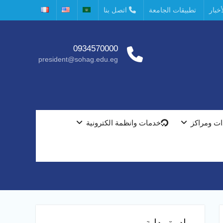
خبار
تطبيقات الجامعة
اتصل بنا
0934570000
president@sohag.edu.eg
ت ومراكز
خدمات وانظمة الكترونية
مبادرة بداية