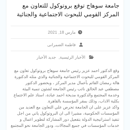
الإلكتروني للقبول بالجامعات
جامعة سوهاج توقع بروتوكول للتعاون مع
2026
المركز القومي للبحوث الاجتماعية والجنائية
فريق Enactus بجامعة سوهاج
يحصد المركز الاول في الابتكار
وتمكين المراة والمركز الثاني
مارس 18, 2021
في الاستدامة بالمسابقة
القومية Enactus Egypt 2026
فاطمة الضمرانى
الأخبار الرئيسية
,
جديد الأخبار
وقع الدكتور احمد عزيز رئيس جامعة سوهاج بروتوكول تعاون مع
المركز القومي للبحوث الاجتماعية والجنائية والذي مثله الدكتورة
هالة رمضان القائم بأعمال مدير المركز ، وبحضور الدكتور
مصطفي عبد الخالق نائب رئيس الجامعة لشئون تنمية البيئة
وخدمة المجتمع والدكتورة مديحة احمد عبادة، استاذ علم الاجتماع
بكلية الاداب، وذلك بمقر المؤسسة بالقاهرة.
واكد عزيز على ان الجامعة تحرص علي التعاون مع العديد من
المؤسسات الحكومية، مشيرا الى ان البروتوكول ياتي من اجل
تنفيذ استراتيجية الدولة بتفعيل دور المشاركة لتطوير اعمال و
خدمات المؤسسات في جميع المجالات، ودور الجامعة نحو المجتمع