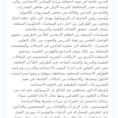
المدني خاصة في ضوء احصائية وزارة التضامن الاجتماعي، والتى
اوضحت تصدر المحافظة المرتبة الاولي في تعاطي المخدرات
والثانية في التدخين والثالثة في تعاطي المشروبات الكحولية .
واوضح رئيس الجامعة ان البروتوكول يهدف الي خلق حلقة اتصال
وتعاون بين الطرفين من اجل دعم السياسات الحكومية المتعلقة
بمجال العمل، تحقيق الاهداف العلمية والتدريبية والبحثية
للسياسات المنبثقة من النظام الاساسي لكلاً من الطرفين، تحقيق
التواصل العلمي بين هيئة التدريس والبحوث من خلال التعاون
المشترك، بالاضافه الي معاونة الباحثين في المجالات والتخصصات
المختلفة من خلال توفير المراجع والفهارس العلمية، وتحقيق
الاستفادة الكبري من الامكانات البشرية المتخصصة في المجالات
العلمية والتدريبة والبحثية المتاحة لدي الطرفين لافتاً ان الاتفاقية
تنص علي التعاون في اجراء البحوث الاجتماعية والتدريب ودراسة
الظواهر الاجتماعية المختلفة بمحافظة سوهاج و وضع استراتيجيات
الحلول وتنفيذها، والاستفادة من امكانات الجامعة في تنفيذ
المشرورعات البحثية التطبيقية في العلوم الاجتماعية.
واوضح الدكتور مصطفي عبد الخالق ان البروتوكول ضم عدد من
مجالات التعاون بين الطرفين ومنها تبادل الانتاج العلمي سواء
رسائل ماجستير او دكتوراه او دوريات وغيرها وفقاً لسياسة
المؤسستين، تبادل الزيارات واللقاءات بين المتخصصين والباحثين
لدي الطرفين للمشاركة في الندوات والمؤتمرات وورش العمل
والبرامج العلمية والمجالات ذات الاهتمام المشترك، تنظيم حلقات