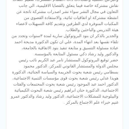
نقاش مشتركة خاصة فيما يتعلق بالقضايا الاقليمية، الي جانب
التعاون في مجال النشر سواء نشر اصدرات مشتركة ناتجة عن
انشطة مشتركة او اتفاقيات ثنائية، والاستفادة القصوي من
المكتبات المتوفرة لدي الطرفين وتقديم كافة التسهيلات لاعضاء
هيئة التدريس والباحثين والطلاب.
والجدير بالذكر ان بنود البروتوكول سارية لمدة ٣سنوات وتجدد من
تلقاء نفسها بعد انتهاء المدة، علي ان تكون الدكتورة مديحة احمد
عبادة مسئولة التنسيق و متابعة تنفيذ بنود الاتفاقية بالجامعة،
والدكتور وليد رشاد ذكي مسئول المتابعة بالمؤسسة.
حضر توقيع البروتوكول المستشار تامر عبد الكريم نائب رئيس
مجلس الدولة والمستشار القانوني للمركز، الدكتور محمود
بسطامي رئيس شعبة بحوث الجريمة والسياسة الجنائية، الدكتورة
هويدا عدلي رئيس شعبة بحوث قوى مؤسسات التنمية الاجتماعية،
الدكتور احمد عبد الموجود رئيس شعبة بحوث المحتمعات والفئات
الاجتماعية، الدكتورة حنان ابراهيم رئيس شعبة البحوث الكيميائية
والبيلوجية للمشكلات الاجتماعية، الدكتور وليد رشاد والدكتور عمرو
غنيم خبراء علم الاجتماع بالمركز .