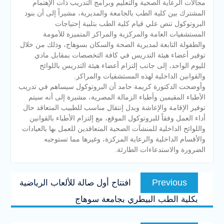
مجالات الرعاية الصحية والتعليم وبرامج التدريب ذات الإهتمام
المشترك بين كلية الطب بالجامعة والمديرية، مشيراً إلى أن بنود
البروتوكول تنص علي قيام كلية الطب بتلبية إحتياجات
المستشفيات العامة والمركزية والمراكز المتميزة للأمومة
والطفولة التابعة لمديرية الصحة والسكان بسوهاج، وذلك من خلال
توفير أعضاء هيئة التدريس في كافة التخصصات بمقابل مادي
لليوم الواحد، إلى جانب إلتزام أعضاء هيئة التدريس باللوائح
والقوانين الداخلية لهذه المستشفيات والمراكز.
وأوضحت الدكتورة كريمة حامد أن البروتوكول سيساهم في تدريب
الأطباء المقيمين وأطباء الزمالة المصرية، مشيرة إلى أنه سيتم
توفير الإقامة والإعاشة وبدل إنتقال مناسب للطبيب المتعاقد حال
أداء العمل وفقاً للبروتوكول الموقع، مع إلتزام الأطباء بالقوانين
واللوائح الداخلية للمنشآت الصحية المتعاقدين للعمل بها بالعيادات
والأقسام الداخلية والرعاية المركزة، وغيرها مما تستوجبه
الضرورة والاستدعاءات الطارئة.
تصفّح
Previous
Previous
افتتاح أول صالة للألعاب الرياضية
المقالات
post:
بكلية الطب البيطري بجامعة سوهاج