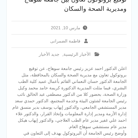
لطلاب الثانوية العامة فى أولى
أيام المرحلة الأولى للتنسيق
ومديرية الصحة والسكان
الإلكتروني للقبول بالجامعات
2026
مارس 10, 2021
فاطمة الضمرانى
الأخبار الرئيسية
,
جديد الأخبار
اعلن الدكتور احمد عزيز رئيس جامعة سوهاج، عن توقيع
بروتوكول تعاون مع مديرية الصحة والسكان بالمحافظة، مثل
الجامعة الدكتور حسان النعماني القائم بأعمال عميد كلية الطب
البشري، فيما مثلت المديرية الدكتورة كريمة حامد محمد وكيل
وزارة الصحة، بحضور كلا من الدكتور مصطفى عبد الخالق نائب
رئيس الجامعة لشئون البيئة وخدمة المجتمع، الدكتور حمدي سعد
مدير المستشفي الجامعي، والدكتور إيهاب يوسف بدير منسق عام
إدارة الأزمة ومدير إدارة المعلومات وإتخاذ القرار، والدكتور علاء
احمد علي غفير مدير عام الطب العلاجي، والدكتور إيهاب هيكل
مدير عام مستشفي سوهاج العام.
وأوضح رئيس الجامعة أن البروتوكول يهدف إلى التعاون في