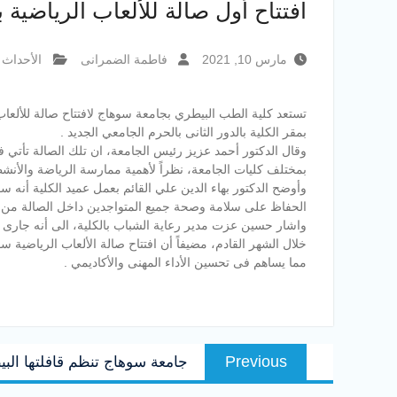
افتتاح أول صالة للألعاب الرياضية
مارس 10, 2021
فاطمة الضمرانى
الأحداث 
تستعد كلية الطب البيطري بجامعة سوهاج لافتتاح صالة للألع
بمقر الكلية بالدور الثانى بالحرم الجامعي الجديد .
وقال الدكتور أحمد عزيز رئيس الجامعة، ان تلك الصالة تأتي 
بمختلف كليات الجامعة، نظراً لأهمية ممارسة الرياضة والأنش
وأوضح الدكتور بهاء الدين علي القائم بعمل عميد الكلية أنه سو
الحفاظ على سلامة وصحة جميع المتواجدين داخل الصالة من مد
واشار حسين عزت مدير رعاية الشباب بالكلية، الى أنه جارى إع
خلال الشهر القادم، مضيفاً أن افتتاح صالة الألعاب الرياضية
مما يساهم فى تحسين الأداء المهنى والأكاديمي .
تصفّح
Previous
Previous
جامعة سوهاج تنظم قافلتها البيط
المقالات
post: