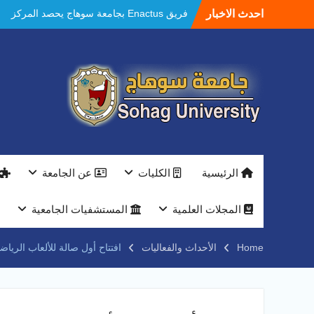
الاول في الابتكار وتمكين المراة والمركز الثاني
Ski
احدث الاخبار
في الاستدامة بالمسابقة القومية Enactus
t
Egypt 2026
conten
مستشفيات سوهاج الجامعية تحقق إنجازًا طبيًا
جديدًا و تنجح في علاج 3 حالات أكالازيا بتقنية
POEM دون جراحة .
النعماني يلتقي بمدير امن سوهاج الجديد لتقديم
التهنئة عقب توليه مهام منصبه ويشيد بجهود
رجال الشرطه
بجهاز ذكي لتوفير المياه ..جامعة سوهاج تشارك
بمعرض الاكاديمية العسكريه علي هامش
المؤتمر العلمى الدولى السادس للاتصالات
الرئيسية
الكليات
عن الجامعة
النعماني والمدير التنفيذي لشركة وادي النيل
يتابعان تنفيذ أحد أكبر المشروعات الإدارية
والخدمية بجامعة سوهاج الجديدة
المجلات العلمية
المستشفيات الجامعية
جامعة سوهاج تفتح أبوابها لطلاب الثانوية العامة
فى أولى أيام المرحلة الأولى للتنسيق
Home
الأحداث والفعاليات
افتتاح أول صالة للألعاب الريا
الإلكتروني للقبول بالجامعات 2026