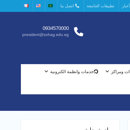
خبار
تطبيقات الجامعة
اتصل بنا
0934570000
president@sohag.edu.eg
ت ومراكز
خدمات وانظمة الكترونية
مبادرة بداية