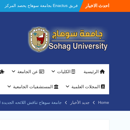
Ski
احدث الاخبار
فريق Enactus بجامعة سوهاج يحصد المركز
t
الاول في الابتكار وتمكين المراة والمركز الثاني
conten
في الاستدامة بالمسابقة القومية Enactus
Egypt 2026
مستشفيات سوهاج الجامعية تحقق إنجازًا طبيًا
جديدًا و تنجح في علاج 3 حالات أكالازيا بتقنية
POEM دون جراحة .
النعماني يلتقي بمدير امن سوهاج الجديد لتقديم
التهنئة عقب توليه مهام منصبه ويشيد بجهود
رجال الشرطه
بجهاز ذكي لتوفير المياه ..جامعة سوهاج تشارك
الرئيسية
الكليات
عن الجامعة
بمعرض الاكاديمية العسكريه علي هامش
المؤتمر العلمى الدولى السادس للاتصالات
النعماني والمدير التنفيذي لشركة وادي النيل
المجلات العلمية
المستشفيات الجامعية
يتابعان تنفيذ أحد أكبر المشروعات الإدارية
والخدمية بجامعة سوهاج الجديدة
Home
جديد الأخبار
جامعة سوهاج تناقش اللائحه الجديدة لج
جامعة سوهاج تفتح أبوابها لطلاب الثانوية العامة
فى أولى أيام المرحلة الأولى للتنسيق
الإلكتروني للقبول بالجامعات 2026