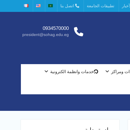
خبار
تطبيقات الجامعة
اتصل بنا
0934570000
president@sohag.edu.eg
ت ومراكز
خدمات وانظمة الكترونية
مبادرة بداية