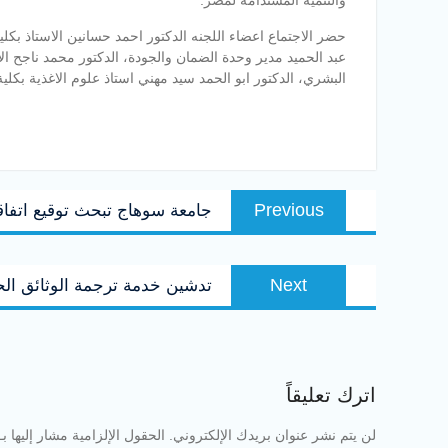
والتنمية المستدامة لمصر.
حضر الاجتماع اعضاء اللجنه الدكتور احمد حسانين الاستاذ بكلي
عبد الحميد مدير وحدة الضمان والجودة، الدكتور محمد ناجح الا
البشري، الدكتور ابو الحمد سيد مهني استاذ علوم الاغذية بكلية
تصفّح
Previous
Previous
جامعة سوهاج تبحث توقيع اتفاقية
المقالات
post:
Next
Next
تدشين خدمة ترجمة الوثائق ال
post:
اترك تعليقاً
لن يتم نشر عنوان بريدك الإلكتروني.
الحقول الإلزامية مشار إليها بـ