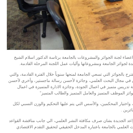
عضاء لجنة الجوائز والمشروعات بالجامعة برئاسة الدكتور اسلام الشيخ
ة لجوائز الجامعة ومشروعاتها وآليات عمل اللجنة المرحلة القادمة.
ح بالجوائز التي تسعي الجامعة لمنحها سنوياً خلال الفترة القادمة، والتي
ق في مجال البحث العلمي، وجائزة لأحسن رسالة ماجستير، وأخري لأحسن
دريس متميز في اعمال الجودة، وجائزة الادارة المتميزة في اعمال
ائز الموظف المتميز والعامل المتميز والطالب المتميز”
واختيار المحكمين، والأسس التي يتم عليها التحكيم والوزن النسبي لكل
ائزين .
لقواعد الجديدة بشان صرف مكافئة النشر العلمي، الي جانب مناقشة القواعد
العلمي بالجامعة باعتباره المدخل الحقيقي لتحقيق التقدم الاقتصادي