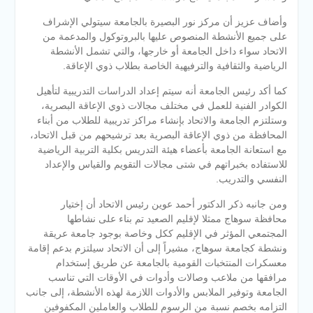
وأضاف عزيز أن مركز نور البصيرة بالجامعة سيتولي الإشراف
على جميع الأنشطة المنصوص عليها بالبروتوكول والمدعمة من
الاتحاد سواء داخل الجامعة أو خارجها، والتي تشمل الأنشطة
الرياضية والثقافية والترفيهية الخاصة بطلاب ذوي الإعاقة.
كما أكد رئيس الجامعة أنه سيتم إعداد الدراسات التدريبية لتأهيل
الكوادر الفنية للعمل في مختلف مجالات ذوي الإعاقة البصرية،
وستلتزم الجامعة والاتحاد بإنشاء مراكز تدريبية للطلاب من أبناء
المحافظة من ذوي الإعاقة البصرية بعد ترشيحهم من قبل الاتحاد،
مع استعانة الجامعة بأعضاء هيئة التدريس بكلية التربية الرياضية
للاستفاده بخبراتهم في شتى مجالات التقويم والقياس والإعداد
النفسي والتدريب.
ومن جانبه ذكر الدكتور أحمد عوين رئيس الاتحاد أن إختيار
محافظة سوهاج ممثلا لإقليم الصعيد تم بناء على نشاطها
المجتمعي المؤثر في الإقليم ككل وخاصة بوجود جامعة عريقة
ونشطة كجامعة سوهاج، مشيراً إلى أن الاتحاد سيلتزم بدعم إقامة
معسكرات المنتخبات القومية بالجامعة عن طريق إستخدام
مرافقها من ملاعب وصالات وأدوات في الأوقات التي تناسب
الجامعة وتوفير الملابس والأدوات اللازمة لهذه الأنشطة، إلى جانب
التزامه بخصم نسبة من الرسوم للطلاب والعاملين المكفوفين