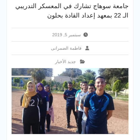
والخدمية بجامعة سوهاج
جامعة سوهاج تشارك في المعسكر التدريبي
الجديدة
الـ 22 بمعهد إعداد القادة بحلون
جامعة سوهاج تفتح أبوابها
لطلاب الثانوية العامة فى أولى
أيام المرحلة الأولى للتنسيق
سبتمبر 5, 2019
الإلكتروني للقبول بالجامعات
2026
فاطمة الضمرانى
جديد الأخبار