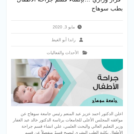
والخدمية بجامعة سوهاج
بطب سوهاج
الجديدة
جامعة سوهاج تفتح أبوابها
لطلاب الثانوية العامة فى أولى
مايو 3, 2020
أيام المرحلة الأولى للتنسيق
الإلكتروني للقبول بالجامعات
راندا أبو الغيط
2026
الأحداث والفعاليات
اعلن الدكتور احمد عزيز عبد المنعم رئيس جامعة سوهاج عن
موافقه المجلس الأعلى للجامعات برئاسة الدكتور خالد عبد الغفار
وزير التعليم العالي والبحث العلمي، علي انشاء قسم جراحة
الأطفال بكلية الطب البشري ليصبح قسمً منفصلاً عن قسم