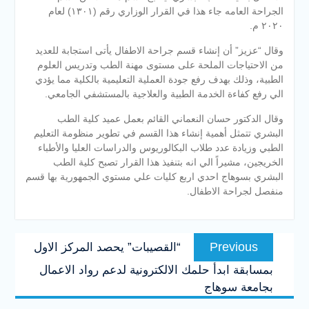
الجراحة العامه جاء هذا في القرار الوزاري رقم (١٣٠١) لعام
٢٠٢٠ م.
وقال “عزيز” أن إنشاء قسم جراحة الاطفال يأتى استجابة للعديد
من الاحتياجات الملحة على مستوى مهنة الطب وتدريس العلوم
الطبية، وذلك بهدف رفع جودة
العملية التعليمية بالكلية مما يؤدي
الي رفع كفاءة الخدمة الطبية والعلاجية بالمستشفي الجامعي.
وقال الدكتور حسان النعماني القائم بعمل عميد كلية الطب
البشري تتمثل أهمية إنشاء هذا القسم في تطوير منظومة التعليم
الطبي وزيادة عدد طلاب البكالوريوس والدراسات العليا والأطباء
الخريجين، مشيراً الي انه بتنفيذ هذا القرار تصبح كلية الطب
البشري بسوهاج احدي اربع كليات علي مستوي الجمهورية بها قسم
منفصل لجراحة الاطفال.
تصفّح
Previous
Previous
“القصيبات” يحصد المركز الاول
المقالات
post:
بمسابقة ابدأ حلمك الالكترونية لدعم رواد الاعمال
بجامعة سوهاج