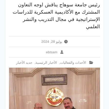
الإلكتروني للقبول بالجامعات
رئيس جامعة سوهاج يناقش اوجه التعاون
2026
المشترك مع الأكاديمية العسكرية للدراسات
فريق Enactus بجامعة سوهاج
يحصد المركز الاول في الابتكار
الإستراتيجية في مجال التدريب والنشر
وتمكين المراة والمركز الثاني
العلمي
في الاستدامة بالمسابقة
القومية Enactus Egypt 2026
يوليو 28, 2024
ebtsam
الأحداث والفعاليات
,
الأخبار الرئيسية
,
جديد الأخبار