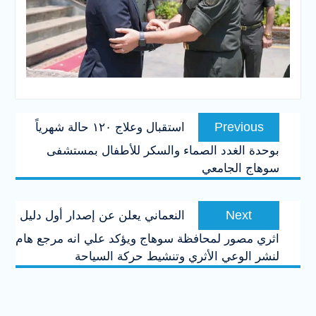
تصفّح
Previous
Previous
استقبال وعلاج ١٢٠ حالة شهرياً
المقالات
post:
بوحدة الغدد الصماء والسكر للأطفال بمستشفى
سوهاج الجامعي
Next
Next
النعماني يعلن عن إصدار أول دليل
post:
اثري مصور لمحافظة سوهاج ويؤكد علي انه مرجع هام
لنشر الوعي الأثري وتنشيط حركة السياحة