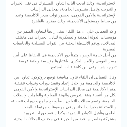
الاستراتيجية، وذلك لبحث آليات التعاون المشترك في نقل الخبرات
و التدريب وتأهيل منسوبي الجامعة، بمجالي الدراسات
الإستراتيجية والأمن القومي، بحضور نواب مدير الاكاديمية وعدد
من ضباط ومسئولي الأكاديمية، وذلك بمقرها بالقاهرة
واكد النعماني علي ان هذا اللقاء يمثل رابطاً للتعاون المثمر بين
مؤسسات الدولة المدنية والعسكرية لتبادل الخبرات فى مختلف
المجالات، ودعم الأنشطة البحثية بين القوات المسلحة والجامعات
المصرية
من أجل خدمة الوطن، مثمناً دور الأكاديمية فى الحفاظ على أمن
مصر القومى والأمن الفكرى، باعتبارها مؤسسة وطنية عريقة
تقوم بنشر الوعى بين كافة فئات المجتمع.
وقال النعماني ان اللقاء تناول مناقشة توقيع بروتوكول تعاون بين
الاكاديمية والجامعة من خلال إعداد وتنفيذ دورات وندوات تثقيفية
بمقر الأكاديمية فى مجال الدراسات الإستراتيجية والأمن القومى
لكل من أعضاء هيئة التدريس والهيئة المعاونة والعاملين والطلاب
بالجامعة، وتضم مجالات التعاون ايضاً وضع برامج و دورات تثقيفية،
و الاستعانة بخبرات الجانبين في موضوعات مرتبطة بالبحث
العلمي وتأهيل الكوادر البشرية، وكذلك عقد دورات تدريبية
مشتركة يحاضر بها عدد من الخبراء في مختلف المجالات البحثية.