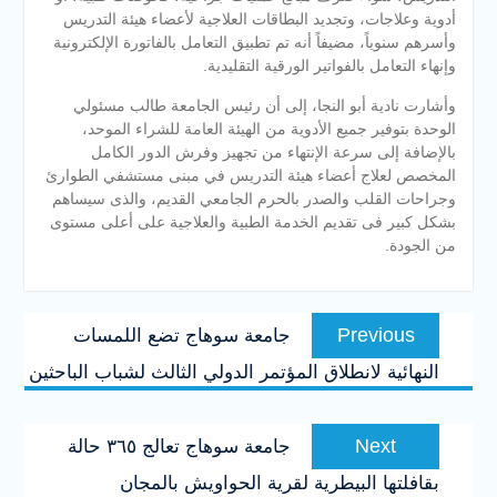
أدوية وعلاجات، وتجديد البطاقات العلاجية لأعضاء هيئة التدريس
وأسرهم سنوياً، مضيفاً أنه تم تطبيق التعامل بالفاتورة الإلكترونية
وإنهاء التعامل بالفواتير الورقية التقليدية.
وأشارت نادية أبو النجا، إلى أن رئيس الجامعة طالب مسئولي
الوحدة بتوفير جميع الأدوية من الهيئة العامة للشراء الموحد،
بالإضافة إلى سرعة الإنتهاء من تجهيز وفرش الدور الكامل
المخصص لعلاج أعضاء هيئة التدريس في مبنى مستشفي الطوارئ
وجراحات القلب والصدر بالحرم الجامعي القديم، والذى سيساهم
بشكل كبير فى تقديم الخدمة الطبية والعلاجية على أعلى مستوى
من الجودة.
تصفّح
Previous
Previous
جامعة سوهاج تضع اللمسات
المقالات
post:
النهائية لانطلاق المؤتمر الدولي الثالث لشباب الباحثين
Next
Next
جامعة سوهاج تعالج ٣٦٥ حالة
post:
بقافلتها البيطرية لقرية الحواويش بالمجان