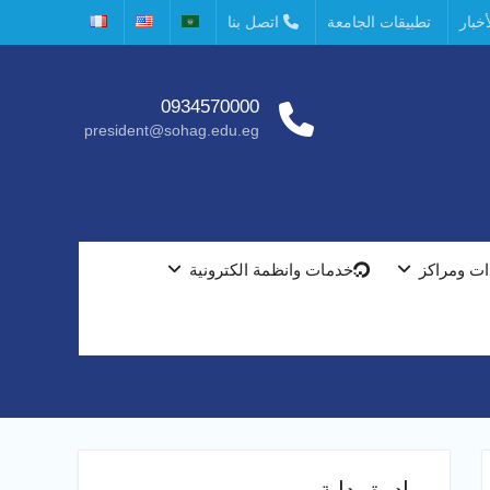
خبار
تطبيقات الجامعة
اتصل بنا
0934570000
president@sohag.edu.eg
ت ومراكز
خدمات وانظمة الكترونية
مبادرة بداية