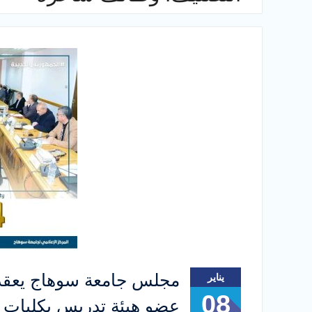
يناير
08
عضو هيئة تدريس بكليات ا