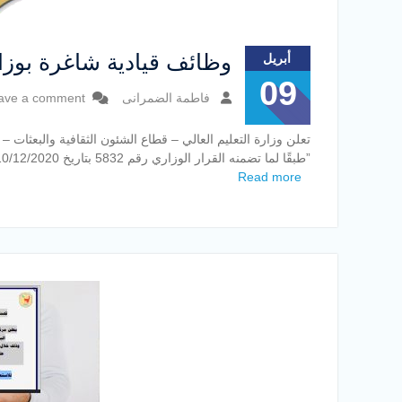
وظائف قيادية شاغرة بوزار
أبريل
09
فاطمة الضمرانى
ave a comment
تعلن وزارة التعليم العالي – قطاع الشئون الثقافية والبعثا
”طبقًا لما تضمنه القرار الوزاري رقم 5832 بتاريخ 10/12/2020 وتعديلاته بشأن تحديد شروط وقواعد ومعايير الندب لوظائف التمثيل
Read more