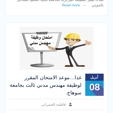
بالحويتي . –
Read more
غدا…موعد الامتحان المقرر
أبريل
08
لوظيفة مهندس مدني ثالث بجامعة
سوهاج.
فاطمة الضمرانى