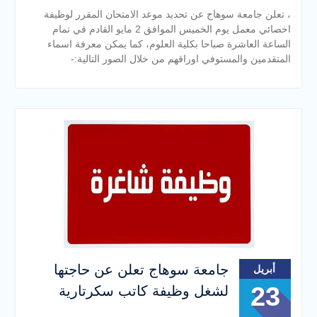
، تعلن جامعة سوهاج عن تحديد موعد الامتحان المقرر لوظيفة
اخصائي معمل يوم الخميس الموافق 2 مايو القادم في تمام
الساعة العاشرة صباحا بكلية العلوم، كما يمكن معرفة اسماء
المتقدمين والمستوفي اوراقهم من خلال الصور التالية:-
جامعة سوهاج تعلن عن حاجتها
أبريل
23
لشغل وظيفة كاتب سكرتارية