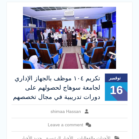
والخدمية بجامعة سوهاج
الجديدة
جامعة سوهاج تفتح أبوابها
لطلاب الثانوية العامة فى أولى
أيام المرحلة الأولى للتنسيق
الإلكتروني للقبول بالجامعات
2026
تكريم ١٠٤ موظف بالجهاز الإداري
نوفمبر
16
لجامعة سوهاج لحصولهم على
دورات تدريبية في مجال تخصصهم
shimaa Hassan
Leave a comment
الأحداث والفعاليات
,
الأخبار الرئيسية
,
جديد الأخبار
,