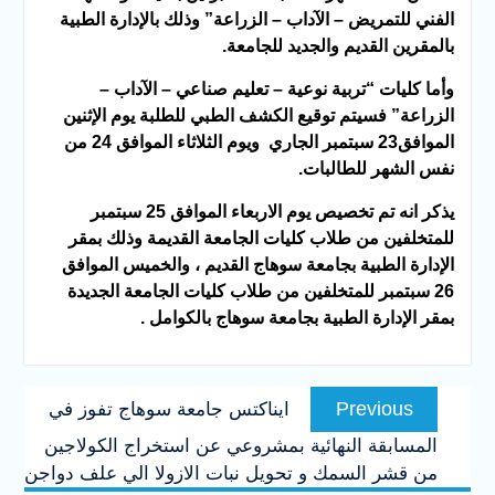
الفني للتمريض – الآداب – الزراعة” وذلك بالإدارة الطبية
بالمقرين القديم والجديد للجامعة.
وأما كليات “تربية نوعية – تعليم صناعي – الآداب –
الزراعة” فسيتم توقيع الكشف الطبي للطلبة يوم الإثنين
الموافق23 سبتمبر الجاري ويوم الثلاثاء الموافق 24 من
نفس الشهر للطالبات.
يذكر انه تم تخصيص يوم الاربعاء الموافق 25 سبتمبر
للمتخلفين من طلاب كليات الجامعة القديمة وذلك بمقر
الإدارة الطبية بجامعة سوهاج القديم ، والخميس الموافق
26 سبتمبر للمتخلفين من طلاب كليات الجامعة الجديدة
بمقر الإدارة الطبية بجامعة سوهاج بالكوامل .
تصفّح
Previous
Previous
ايناكتس جامعة سوهاج تفوز في
المقالات
post:
المسابقة النهائية بمشروعي عن استخراج الكولاجين
من قشر السمك و تحويل نبات الازولا الي علف دواجن