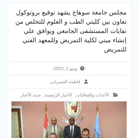
والخدمية بجامعة سوهاج
الجديدة
مجلس جامعة سوهاج يشهد توقيع بروتوكول
جامعة سوهاج تفتح أبوابها
تعاون بين كليتي الطب و العلوم للتخلص من
لطلاب الثانوية العامة فى أولى
أيام المرحلة الأولى للتنسيق
نفايات المستشفى الجامعي ويوافق علي
الإلكتروني للقبول بالجامعات
إنشاء مبني لكلية التمريض وللمعهد الفني
2026
للتمريض
يونيو 1, 2023
فاطمة الضمرانى
الأحداث والفعاليات
,
الأخبار الرئيسية
,
جديد الأخبار