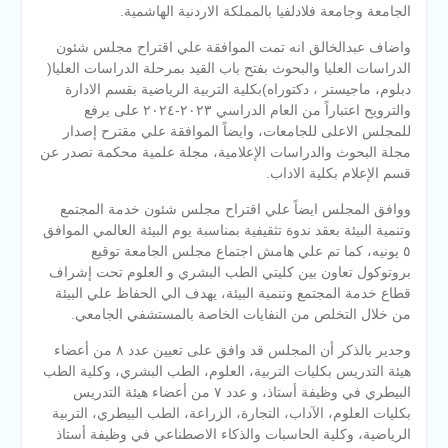
الجامعة وجامعة فلادلفيا بالمملكة الاردنية الهاشمية.
واضاف عبدالخالق انه تمت الموافقة علي اقتراح مجلس شئون
الدراسات العليا والبحوث بفتح باب القيد بمرحلة الدراسات العليا(
دبلوم، ماجيستر ، دكتوراه)بكلية التربية الرياضية بقسم الادارة
والترويح اعتباراً من العام الدراسي ٢٠٢٣-٢٠٢٤ على يرفع
للمجلس الاعلى للجامعات، وايضاً الموافقة علي مقترح إصدار
مجلة البحوث والدراسات الإعلامية، مجلة علمية محكمة تصدر عن
قسم الإعلام بكلية الاداب.
ووافق المجلس ايضاً علي اقتراح مجلس شئون خدمة المجتمع
وتنمية البيئة بعقد ندوة تثقيفية بمناسبة يوم البيئة العالمي الموافق
٥ يونيه، كما تم علي هامش اجتماع مجلس الجامعة توقيع
بروتوكول تعاون بين كليتي الطب البشري و العلوم تحت إشراف
قطاع خدمة المجتمع وتنمية البيئة، يهدف الي الحفاظ علي البيئة
من خلال التخلص من النفايات الخاصة بالمستشفي الجامعي.
وجدير بالذكر أن المجلس قد وافق على تعيين عدد ٨ من أعضاء
هيئة التدريس بكليات التربية، العلوم، الطب البشري، وكلية الطب
البيطري في وظيفة أستاذ، و عدد ٧ من أعضاء هيئة التدريس
بكليات العلوم، الآداب، التجارة، الزراعة، الطب البيطري، التربية
الرياضية، وكلية الحاسبات والذكاء الاصطناعي في وظيفة أستاذ