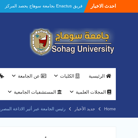
احدث الاخبار
فريق Enactus بجامعة سوهاج يحصد المركز
الاول في الابتكار وتمكين المراة والمركز الثاني
في الاستدامة بالمسابقة القومية Enactus
Egypt 2026
مستشفيات سوهاج الجامعية تحقق إنجازًا طبيًا
جديدًا و تنجح في علاج 3 حالات أكالازيا بتقنية
POEM دون جراحة .
النعماني يلتقي بمدير امن سوهاج الجديد لتقديم
التهنئة عقب توليه مهام منصبه ويشيد بجهود
رجال الشرطه
بجهاز ذكي لتوفير المياه ..جامعة سوهاج تشارك
الرئيسية
الكليات
عن الجامعة
بمعرض الاكاديمية العسكريه علي هامش
المؤتمر العلمى الدولى السادس للاتصالات
النعماني والمدير التنفيذي لشركة وادي النيل
المجلات العلمية
المستشفيات الجامعية
يتابعان تنفيذ أحد أكبر المشروعات الإدارية
والخدمية بجامعة سوهاج الجديدة
Home
جديد الأخبار
رئيس الجامعة عبر أثير الاذاعة المصرية
جامعة سوهاج تفتح أبوابها لطلاب الثانوية العامة
فى أولى أيام المرحلة الأولى للتنسيق
الإلكتروني للقبول بالجامعات 2026