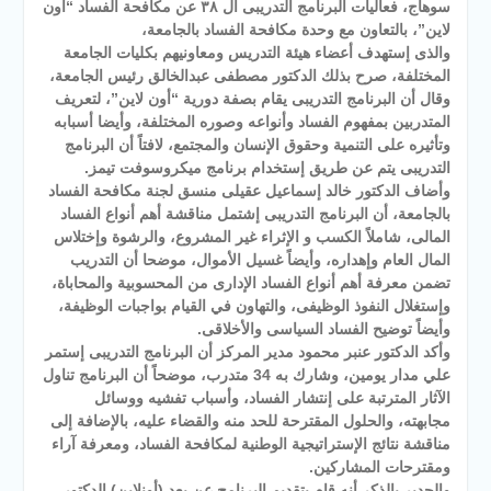
سوهاج، فعاليات البرنامج التدريبى ال ٣٨ عن مكافحة الفساد “أون
لاين”، بالتعاون مع وحدة مكافحة الفساد بالجامعة،
والذى إستهدف أعضاء هيئة التدريس ومعاونيهم بكليات الجامعة
المختلفة، صرح بذلك الدكتور مصطفى عبدالخالق رئيس الجامعة،
وقال أن البرنامج التدريبى يقام بصفة دورية “أون لاين”، لتعريف
المتدربين بمفهوم الفساد وأنواعه وصوره المختلفة، وأيضا أسبابه
وتأثيره على التنمية وحقوق الإنسان والمجتمع، لافتاً أن البرنامج
التدريبى يتم عن طريق إستخدام برنامج ميكروسوفت تيمز.
وأضاف الدكتور خالد إسماعيل عقيلى منسق لجنة مكافحة الفساد
بالجامعة، أن البرنامج التدريبى إشتمل مناقشة أهم أنواع الفساد
المالى، شاملاً الكسب و الإثراء غير المشروع، والرشوة وإختلاس
المال العام وإهداره، وأيضاً غسيل الأموال، موضحا أن التدريب
تضمن معرفة أهم أنواع الفساد الإدارى من المحسوبية والمحاباة،
وإستغلال النفوذ الوظيفى، والتهاون في القيام بواجبات الوظيفة،
وأيضاً توضيح الفساد السياسى والأخلاقى.
وأكد الدكتور عنبر محمود مدير المركز أن البرنامج التدريبى إستمر
علي مدار يومين، وشارك به 34 متدرب، موضحاً أن البرنامج تناول
الآثار المترتبة على إنتشار الفساد، وأسباب تفشيه ووسائل
مجابهته، والحلول المقترحة للحد منه والقضاء عليه، بالإضافة إلى
مناقشة نتائج الإستراتيجية الوطنية لمكافحة الفساد، ومعرفة آراء
ومقترحات المشاركين.
والجدير بالذكر أنه قام بتقديم البرنامج عن بعد (أونلاين) الدكتور