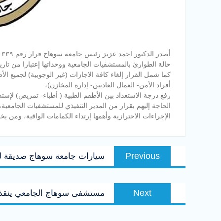
أصدر الدكتور احمد عزيز رئيس جامعة سوهاج قرار رقم ٣٣٩ بتاريخ ٦ مايو ٢٠٢١، باعلان
حالة الطوارئ بالمستشفيات الجامعية ووحداتها إعتبارا من تار
كما شمل القرار إلغاء كافة الاجازات (غير الوجوبية) لجميع الأ
أفراد الأمن- العمال العاديين- إدارة المخازن)،
رفع درجة الاستعداد بين الأطقم الطبية ( أطباء- تمريض) لإ
الحاجة إليهم بقرار من المدير التنفيذي للمستشفيات الجامعية،
الإجراءات الاحترازية وأهمها إرتداء الكمامات الواقية، ومن ي
تصفّح
Previous
Previous
سيارات جامعة سوهاج صديقة لل
المقالات
post:
Next
Next
مستشفى سوهاج الجامعي ينقذ س
post: