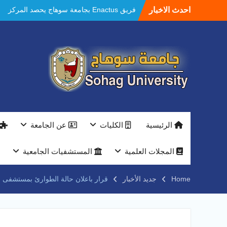
Ski
احدث الاخبار
فريق Enactus بجامعة سوهاج يحصد المركز
t
الاول في الابتكار وتمكين المراة والمركز الثاني
conten
في الاستدامة بالمسابقة القومية Enactus
Egypt 2026
مستشفيات سوهاج الجامعية تحقق إنجازًا طبيًا
جديدًا و تنجح في علاج 3 حالات أكالازيا بتقنية
POEM دون جراحة .
النعماني يلتقي بمدير امن سوهاج الجديد لتقديم
التهنئة عقب توليه مهام منصبه ويشيد بجهود
رجال الشرطه
بجهاز ذكي لتوفير المياه ..جامعة سوهاج تشارك
الرئيسية
الكليات
عن الجامعة
بمعرض الاكاديمية العسكريه علي هامش
المؤتمر العلمى الدولى السادس للاتصالات
النعماني والمدير التنفيذي لشركة وادي النيل
المجلات العلمية
المستشفيات الجامعية
يتابعان تنفيذ أحد أكبر المشروعات الإدارية
والخدمية بجامعة سوهاج الجديدة
Home
جديد الأخبار
قرار باعلان حالة الطوارئ بمستشفى س
جامعة سوهاج تفتح أبوابها لطلاب الثانوية العامة
فى أولى أيام المرحلة الأولى للتنسيق
الإلكتروني للقبول بالجامعات 2026