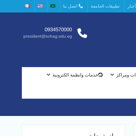
خبار
تطبيقات الجامعة
اتصل بنا
0934570000
president@sohag.edu.eg
ت ومراكز
خدمات وانظمة الكترونية
مبادرة بداية