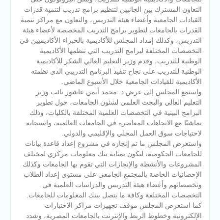
التعاون المشترك بين الجانبين لتنظيم برامج تدريب لتنمية قدرات
القيادات الجامعية وأعضاء هيئة التدريس، والتعاون مع مراكز تنمية
القدرات بالجامعات لتطوير برامج التدريب المخصصة لأعضاء هيئة
التدريس، وكذلك إمداد المجلس للأكاديمية بالخبراء الأكاديميين في
التخصصات المختلفة لبرامج التدريب التي تنظمها الأكاديمية
الوطنية للتدريب، وقدم وزير التعليم العالي الشكر للأكاديمية
الوطنية للتدريب على نجاح تنفيذ البرنامج التدريبي الذي نظمته
الأكاديمية للقيادات الجامعية خلال الأسبوع الماضي.
واستمع المجلس إلى عرض د. محمد أيمن عاشور نائب وزير
التعليم العالي والبحث العلمي لشئون الجامعات، حول تطوير
البرامج البينية في التخصصات العلمية المختلفة بالكليات، وذلك
تماشيًا مع الاتجاهات المعاصرة في الجامعات العالمية، واستجابة
لاحتياجات سوق العمل المحلي والإقليمي والدولي.
واستعرض المجلس ما تم إنجازه في مشروع إعداد قاعدة بيانات
للجامعات الحكومية، لتكون بمثابة بنك معلومات مركزي لمختلف
المشروعات والأنشطة والإنجازات التي تقوم بها الجامعات وكذلك
الإحصائيات الخاصة بالمجتمع الجامعي على مستوى إعداد الطلاب
وتخصصاتهم وأعضاء هيئة التدريس والدراسات العلمية في
التخصصات المختلفة وكافة ما يتصل ببنك المعلومات للجامعات.
كما استعرض المجلس موقف تجهيزات مراكز الاختبارات
الإلكترونية وخطوط الربط والإنترنت بالجامعات المصرية، وشدد