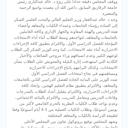
ووقف المجلس دقيقة حدادا على روح د. خالد عبدالباري رئيس
جامعة الزقازيق السابق، داعين الله أن يتغمده بواسع الرحمة
والمغفرة.
وجه د. خالد عبدالغفار وزير التعليم العالي والبحث العلمي الشكر
إلى السادة رؤساء الجامعات وعمداء الكليات والمعاهد وأعضاء
هيئة التدريس والهيئة المعاونة والجهاز الإداري وكافة العاملين
بالجامعات والمعاهد، لتواجدهم وسط الطلاب أثناء أداء الامتحانات
المؤجلة للفصل الدراسي الأول، والالتزام بتطبيق كافة الإجراءات
الاحترازية أثناء عقد الامتحانات، كما وجه الوزير الشكر إلى الطلاب
لوعيهم الكبير وعدم انسياقهم وراء مروجي الشائعات والأخبار
الكاذبة التي استهدفت إثارة البلبلة والتشويش على الطلاب بشأن
الامتحانات، وكذلك التزامهم باتباع الإجراءات الاحترازية
ومساهمتهم في نجاح امتحانات الفصل الدراسي الأول.
شدد الوزير على البداية الجادة للفصل الدراسي الثاني بالجامعات
والمعاهد، والالتزام بتطبيق نظام التعليم الهجين، واتخاذ كافة
الإجراءات الاحترازية، والالتزام بتقليل أعداد الطلاب بالمدرجات
وقاعات التدريس ومعامل التدريب، والالتزام بالتباعد الاجتماعي،
وعدم تواجد طلاب الكليات النظرية بالحرم الجامعي لأكثر من
يومين أسبوعيًا، وطلاب الكليات العملية من 3-4 أيام أسبوعيًا وفقا
لطبيعة الدراسة بالكليات والمعاهد المختلفة.
وشهد المجلس توقيع بروتوكول تعاون بين المجلس الأعلى
للجامعات والأكاديمية الوطنية للتدريب، وينص البروتوكول على