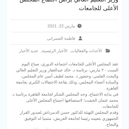
الإلكتروني للقبول بالجامعات
الأعلى للجامعات
2026
فريق Enactus بجامعة سوهاج
يحصد المركز الاول في الابتكار
مارس 22, 2021
وتمكين المراة والمركز الثاني
في الاستدامة بالمسابقة
فاطمة الضمرانى
القومية Enactus Egypt 2026
الأحداث والفعاليات
,
الأخبار الرئيسية
,
جديد الأخبار
عقد المجلس الأعلى للجامعات اجتماعه الدوري، صباح اليوم
السبت ٢٠ مارس، برئاسة د. خالد عبدالغفار وزير التعليم العالي
والبحث العلمي، وحضور د. محمد لطيف أمين عام المجلس،
والسادة أعضاء المجلس، وذلك بقاعة الاحتفالات الكبرى بجامعة
القاهرة.
في بداية الاجتماع، وجه المجلس الشكر لجامعة القاهرة برئاسة د.
محمد عثمان الخشت؛ لاستضافتها اجتماع المجلس الأعلى
للجامعات.
وقدم المجلس التهنئة للدكتور حسن الدمرداش لصدور القرار
الجمهوري بتعيينه رئيسا لجامعة العريش، متمنيا له التوفيق
والنجاح.