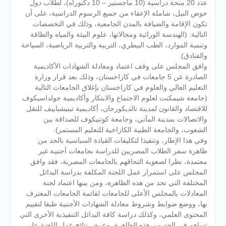
عدد 20 منحة دراسية (10 ماجستير – 10 دكتوراه)، لطلاب دول
حوض النيل، شاملة الإعفاء من جميع الرسوم الدراسية، على أن
تكون الإقامة والضيافة بالمدن الجامعية، وذلك في التخصصات
التالية: (الهندسة الوراثية ومجالاتها، علوم البيئة والمياه والطاقة
وتنمية الموارد، الطب البيطري، التربية والتربية الرياضية، السياحة
والفنادق).
وافق المجلس على وقف اعتماد ومعادلة الشهادات الأكاديمية
الصادرة عن 5 جامعات في كازاخستان، وذلك بعد قرار وزارة
التعليم العالي والعلوم في كازاخستان بإغلاق الجامعات التالية
(جامعة شيمكنت لعلوم الاجتماع والابتكار وأكاديمية جولداسيكوف
للاقتصاد والقانون لمدينة تالديكورجان، أكاديمية تينيشباييف للنقل
والاتصالات بمدينة المآتي، وجامعة كوتبيكوف للصداقة بين
الشعوب، والجامعة الطبية الكازاخية للتعليم المستمر).
وفي هذا الإطار، وتنفيذا لتكليفات القيادة السياسية بالحد من
ظاهرة سفر الطلاب المصريين للدراسة بجامعات أجنبية غير
معتمدة، نظرا لصعوبة التحاقهم بالجامعات المصرية، فقد وافق
المجلس على استمرار عمل اللجنة المكلفة بدراسة البدائل
المختلفة التي تحد من هذه الظاهرة، ومن بينها اعتماد لجنة
المعادلات بالمجلس الأعلى للجامعات لقائمة الجامعات المعترف
بها، ووضع ضوابط وشروط معادلة الشهادات الأجنبية طبقا لتقييم
المحتوى العلمي، وكذلك دراسة كافة البدائل التنفيذية الأخرى التي
تساهم في الحد من هذه الظاهرة، وعرض نتائج عمل اللجنة على