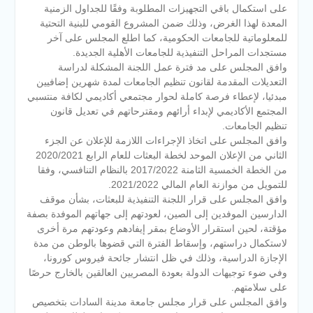
على استكمال باقي التجهيزات المطلوبة وفقًا للجداول الزمنية
المعدة لهذا الغرض، وذلك ضمن المشروع القومي للبنية التحتية
للمعلوماتية للجامعات الحكومية، كما اطلع المجلس على آخر
مستجدات المراحل التنفيذية للجامعات الأهلية الجديدة.
وافق المجلس على مد فترة عمل اللجنة المشكلة لدراسة
التعديلات المقدمة لقانون تنظيم الجامعات لمدة شهرين إضافيين
مبدئيا، لإعطاء فرصة كاملة لحوار مجتمعي أكاديمي لكافة منتسبي
المجتمع اﻷكاديمي لإبداء أرائهم ومقترحاتهم في تعديل قانون
تنظيم الجامعات.
وافق المجلس على اتخاذ الإجراءات اللازمة للإعلان عن الجزء
الثاني من الإعلان الموحد لخطة البعثات للعام الرابع 2020/2021
من الخطة الخمسية الثامنة 2017/2022 بالنظام التنافسي، وفقا
للتمويل من موازنة العام المالي 2021/2022.
وافق المجلس على قرار اللجنة التنفيذية للبعثات، بشأن موقف
الدارسين الموفدين إلى الصين، لعودتهم إلى جهاتهم الموفدة بصفة
مؤقتة، لحين استقرار الأوضاع بمقر إيفادهم وعودتهم مرة أخرى
لاستكمال دراستهم، وإسقاط الفترة التي قضوها بالوطن من مدة
الإجازة الدراسية، وذلك في ظل انتشار جائحة فيروس كورونا،
وفي ضوء توجيهات الدولة بعودة المصريين العالقين بالخارج حرصًا
على سلامتهم.
وافق المجلس على قرار مجلس جامعة مدينة السادات بتخصيص