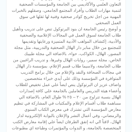
التعاون العلمي والأكاديمي بين الجامعة والمؤسسات الصحفية
لتنمية مهارات الطلاب وأفراد المجتمع الجامعي، وصقلهم بالخبرات
المهنية من اجل تخريج كوادر صحفية وفنية لها ثقلها في سوق
العمل الصحفي.
و أوضح رئيس الجامعة ان بنود البرتوكول تنص على تدريب وتأهيل
طلاب الجامعة لسوق العمل في المجالات الإعلامية والصحفية
والأدبية، إكتشاف المواهب الأدبية المتميزة ورعايتها وتقديمها
للمجتمع من خلال منابر دار الهلال الصحفية والتدريبية، مثل مجلة
المصور، الهلال، الكواكب، حواء، بالاضافة الي مجلة طبيبك
الخاص، مجلة سمير، روايات الهلال وغيرها، و تدريب الراغبين من
طلاب الجامعة، ولاسيما طلاب قسم الإعلام، بمؤسسة دار الهلال
في مجالات الصحافة والنقد والإعلام من خلال برامج التدريب
المتوافرة في المؤسسة وذلك على أيدي خبراء متخصصين.
واضاف عزيز ان البرتوكول ينص ايضاً علي عمل تخفيض للطلاب
وأعضاء هيئة التدريس والعاملين بالجامعة علي كافة إصدارات
الهلال بنسبة تتراوح من ٢٠ – ٢٥ % طوال العام، بالاضافة الي
مساهمة طلاب أقسام الإعلام والمكتبات في المشاركة في تنظيم
معارض المؤسسة التي تشترك في معرض الكتاب السنوي
والرمضاني، وفي أعمال النشر والإعلان بالبوابة الإلكترونية لدار
الهلال، لافتاً الي انه إتفق الطرفان ايضاً علي إقامة معارض الكتب
المتخصصة بالجامعة، و الندوات والمؤتمرات وطباعة اي مطبوعات