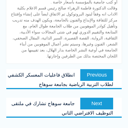
أو كتب جامعية بالمؤسسة بأسعار خاصة .
وقالت الدكتورة فاطمة الزهراء صالح رئيس قسم الاعلام بكلية
الاداب انه وفقاً لبنود البروتوكول تم الاتفاق ايضاً على إنشاء وإفتتاح
مركز للثقافة والإبداع والفنون بالجامعة، ويكون الهدف منه تدريب
وتأهيل كوادر الموهوبين من طلاب الجامعة طوال العام، مع
المتابعة والتقييم الدوري لهم في شتى المجالات سواء الأدبية،
الثقافية، الرواية، القصة القصيرة، السير الذاتية، المقال الصحفي،
الشعر، الفنون وغيرها، وسيتم نشر أعمال الموهوبين من أبناء
الجامعة في أوعية النشر الخاصة بدار الهلال، بعد تقييمها من
اللجان المختصة بذلك من الطرفين وإجازتها.
تصفّح
Previous
Previous
انطلاق فاعليات المعسكر الكشفي
المقالات
post:
لطلاب التربية الرياضية بجامعة سوهاج
Next
Next
جامعة سوهاج تشارك في ملتقى
post:
التوظيف الافتراضي الثاني