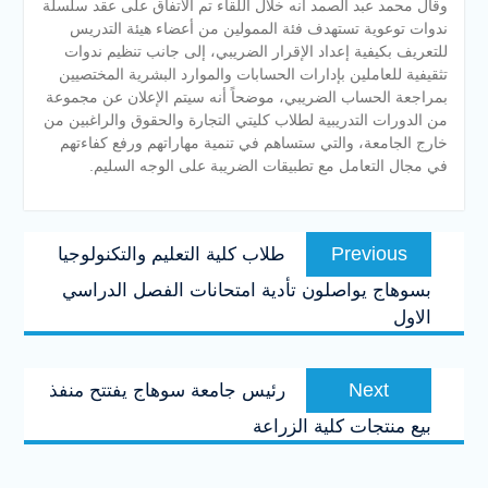
وقال محمد عبد الصمد أنه خلال اللقاء تم الاتفاق على عقد سلسلة
ندوات توعوية تستهدف فئة الممولين من أعضاء هيئة التدريس
للتعريف بكيفية إعداد الإقرار الضريبي، إلى جانب تنظيم ندوات
تثقيفية للعاملين بإدارات الحسابات والموارد البشرية المختصيين
بمراجعة الحساب الضريبي، موضحاً أنه سيتم الإعلان عن مجموعة
من الدورات التدريبية لطلاب كليتي التجارة والحقوق والراغبين من
خارج الجامعة، والتي ستساهم في تنمية مهاراتهم ورفع كفاءتهم
في مجال التعامل مع تطبيقات الضريبة على الوجه السليم.
تصفّح
Previous
Previous
طلاب كلية التعليم والتكنولوجيا
المقالات
post:
بسوهاج يواصلون تأدية امتحانات الفصل الدراسي
الاول
Next
Next
رئيس جامعة سوهاج يفتتح منفذ
post:
بيع منتجات كلية الزراعة