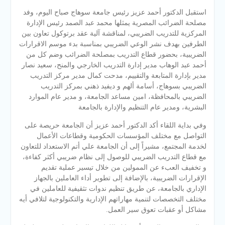
استقبل الدكتور أحمد عزيز رئيس جامعة سوهاج صباح اليوم، وفد
مصلحة الضرائب المصرية يمثلها محمد عبد الصمد رئيس الإدارة
المركزية للتدريب الضريبي، لمناقشة آلية عقد برتوكول تعاون بين
الطرفين بهدف نشر الوعي الضريبي بمناسبة بدء موسم الاقرارات
الضريبية، بحضور قطاع التدريب بمصلحة الضرائب وضم كل من
أحمد عبد الوهاب مدير إدارة التدريب الخارجي والمنح، سعيد نصار
مدير بإدارة المتابعة والتقييم، مدحت كمال مدير مركز التدريب
الضريبي بسوهاج
، أسامة ألهم و ديفيد ذهني بمركز التدريب
الضريبي بالمحافظة، امين مساعد الجامعة، و مدير عام الموارد
البشرية، ومدير عام التنظيم والإدارة بالجامعة
وفي بداية اللقاء أكد الدكتور أحمد عزيز أن الجامعة حريصة على
التواصل مع مختلف المؤسسات الحكومية وقطاعات الأعمال
لخدمة المجتمع، مشيراً إلى أن الجامعة علي أتم الاستعداد للتعاون
مع قطاع التدريب الضريبي للوصول إلى نظام ضريبي أكثر كفاءة،
و تخفيف العبء عن الممولين من خلال تيسير عملية تقديم
الإقرارات الضريبية، بالإضافة إلى تطوير أداء العاملين بالجهاز
الإداري بالجامعة، عن طريق تنظيم ندوات تثقيفية للعاملين في
مختلف التخصصات لتنمية مهاراتهم الإدارية والتكنولوجية لتلافي أيه
مشاكل أو عقبات تعوق سير العمل.