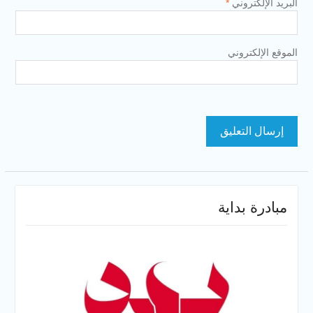
روني
*
روني
بداية