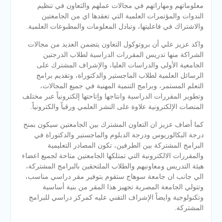
معلوماتهم ومهاراتهم في مجالات عملهم والتعاون في تنظيم
الندوات والمؤتمرات العلمية التي تعقدها اي من الجامعتين
والاشتراك في فاعليتها، وتبادل المعلومات والمطبوعات العلمية.
واكد عزيز علي أن بروتوكول التعاون يتضمن العديد من مجالات
الشراكة منها تدريس المقررات الدراسية لطلاب الدرجتين
الجامعية الأولى والدراسات العليا، والإشراف المشترك على
الرسائل العلمية لطلاب الماجستير والدكتوراة، وتقديم برامج
التعلم المستمر، وبرامج التنمية المهنية في جميع المجالات،
وتطوير المقررات الدراسية وانتاجها وإتاحتها إلكترونياً عبر مختلف
المنصات الإلكترونية علاوة على النشر العلمي ورقياً والكترونياً.
كما أضاف عزيز ان التعاون المشترك بين الجامعتين سيكون بمنح
درجة البكالوريوس ودرجة الدبلوم والماجستير والدكتوراة في
البرامج المشتركة بين الطرفين، تكون المصادر التعليمية
والمقررات الالكترونية التي تمتلكها الجامعتين متاحة لجميع اعضاء
هيئة التدريس ومعاونيهم والطلاب الملتحقين بالبرامج المشتركة،
الي جانب ان جامعة سوهاج ستقوم بتوفير مقر دراسي مناسب،
وتتولي الجامعة المصرية تجهيز هذا المقر من بنية أساسية
وتكنولوجية وايضاً الإشراف التقني عليه كمركز دراسي للبرامج
المشتركة.