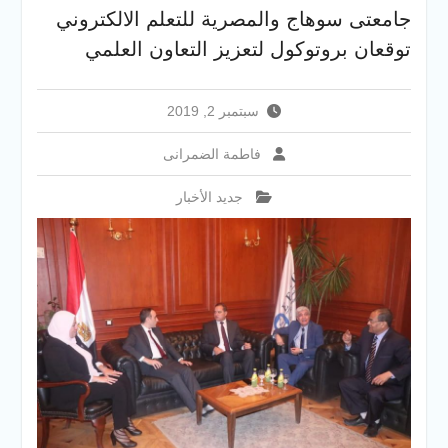
والخدمية بجامعة سوهاج
جامعتى سوهاج والمصرية للتعلم الالكتروني
الجديدة
توقعان بروتوكول لتعزيز التعاون العلمي
جامعة سوهاج تفتح أبوابها
لطلاب الثانوية العامة فى أولى
أيام المرحلة الأولى للتنسيق
سبتمبر 2, 2019
الإلكتروني للقبول بالجامعات
2026
فاطمة الضمرانى
جديد الأخبار