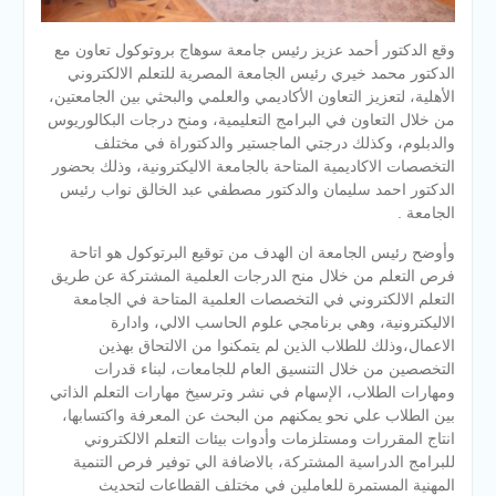
وقع الدكتور أحمد عزيز رئيس جامعة سوهاج بروتوكول تعاون مع
الدكتور محمد خيري رئيس الجامعة المصرية للتعلم الالكتروني
الأهلية، لتعزيز التعاون الأكاديمي والعلمي والبحثي بين الجامعتين،
من خلال التعاون في البرامج التعليمية، ومنح درجات البكالوريوس
والدبلوم، وكذلك درجتي الماجستير والدكتوراة في مختلف
التخصصات الاكاديمية المتاحة بالجامعة الاليكترونية، وذلك بحضور
الدكتور احمد سليمان والدكتور مصطفي عبد الخالق نواب رئيس
الجامعة .
وأوضح رئيس الجامعة ان الهدف من توقيع البرتوكول هو اتاحة
فرص التعلم من خلال منح الدرجات العلمية المشتركة عن طريق
التعلم الالكتروني في التخصصات العلمية المتاحة في الجامعة
الاليكترونية، وهي برنامجي علوم الحاسب الالي، وادارة
الاعمال،وذلك للطلاب الذين لم يتمكنوا من الالتحاق بهذين
التخصصين من خلال التنسيق العام للجامعات، لبناء قدرات
ومهارات الطلاب، الإسهام في نشر وترسيخ مهارات التعلم الذاتي
بين الطلاب علي نحو يمكنهم من البحث عن المعرفة واكتسابها،
انتاج المقررات ومستلزمات وأدوات بيئات التعلم الالكتروني
للبرامج الدراسية المشتركة، بالاضافة الي توفير فرص التنمية
المهنية المستمرة للعاملين في مختلف القطاعات لتحديث