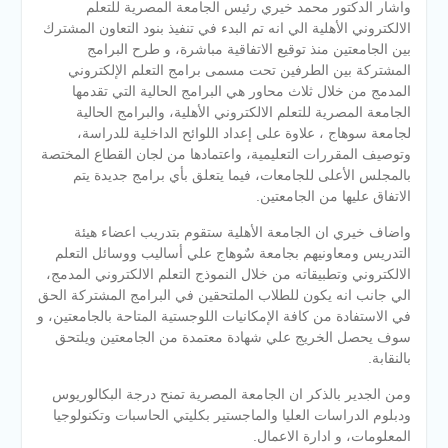
واشار الدكتور محمد خيري رئيس الجامعة المصرية للتعلم
الالكتروني الأهلية الي انه تم البدء في تنفيذ بنود التعاون المشترك
بين الجامعتين منذ توقيع الاتفاقية مباشرة، و طرح البرامج
المشتركة بين الطرفين تحت مسمى برامج التعلم الإلكتروني
المدمج من خلال ثلاث محاور هي البرامج الحالية التي تقدمها
الجامعة المصرية للتعلم الالكتروني الأهلية، والبرامج الحالية
لجامعة سوهاج ، علاوة على إعداد اللوائح الداخلية للدراسة،
وتوصيف المقررات التعليمية، واعتمادها من لجان القطاع المختصة
بالمجلس الأعلى للجامعات، فيما يتعلق بأي برامج جديدة يتم
الاتفاق عليها من الجامعتين.
واضاف خيري ان الجامعة الأهلية ستقوم بتدريب اعضاء هيئة
التدريس ومعاونيهم بجامعة سٌوهاج علي أساليب ووسائل التعلم
الالكتروني وتطبيقاته من خلال النموذج التعلم الالكتروني المدمج،
الي جانب انه يكون للطلاب الملتحقين في البرامج المشتركة الحق
في الاستفادة من كافة الإمكانيات اللوجستية المتاحة بالجامعتين، و
سوف يحصل الخريج علي شهادة معتمدة من الجامعتين ويلتحق
بالنقابة.
ومن الجدير بالذكر ان الجامعة المصرية تمنح درجة البكالوريوس
ودبلوم الدراسات العليا والماجستير بكليتي الحاسبات وتكنولوجيا
المعلومات، و ادارة الاعمال.