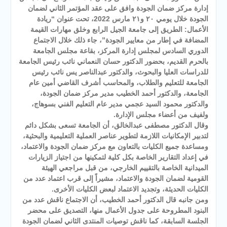
إدارة مركز ضمان الجودة وافق على عقد المؤتمر الثاني لضمان
الجودة خلال يومي ٢٠ و٢١ مارس 2022، تحت عنوان “ريادة
الأعمال: الطريق إلى جامعة الجيل الرابع وخلق مهارات القيمة
المضافة في إطار من معايير الجودة”، جاء ذلك خلال الاجتماع
الدوري السادس لمجلس إدارة المركز، بقاعة مجلس الجامعة
بالحرم القديم، بحضور الدكتور حسان النعماني نائب رئيس الجامعة
للدراسات العليا والبحوث، والدكتور عبدالناصر يس نائب رئيس
الجامعة للتعليم والطلاب، والمحاسب أشرف القاضي أمين عام
الجامعة، والدكتور أحمد الخطيب مدير مركز ضمان الجودة،
والدكتور محمود السيد عجمي مدير عام التعليم الفني بسوهاج،
ولفيف من أعضاء مجلس الإدارة.
وقال الدكتور مصطفى عبدالخالق، أن الجامعة تسعى بشكل دائم
لتدبير الإمكانيات اللازمة لتطوير عناصر العملية التعليمية والبحثية،
ومساعدة جميع الكليات بالتعاون مع مركز ضمان الجودة والاعتماد،
في إعداد التقارير الخاصة بكل كلية لتمكينها من اجتياز الزيارات
الميدانية الخاصة بالتقييم الخارجي، من قبل مراجعي الهيئة
القومية لضمان الجودة والاعتماد، مشيراً إلى قرب اعتماد عدد من
الكليات الحديثة، وتجديد الاعتماد لبعض الكليات الأخرى.
ومن جانبه قال الدكتور أحمد الخطيب، أن الاجتماع ناقش عدد من
البنود المطروحة على جدول الأعمال منها، التصديق على محضر
الجلسة السابقة، كما ناقش توصيات المنتدى الثاني لضمان الجودة