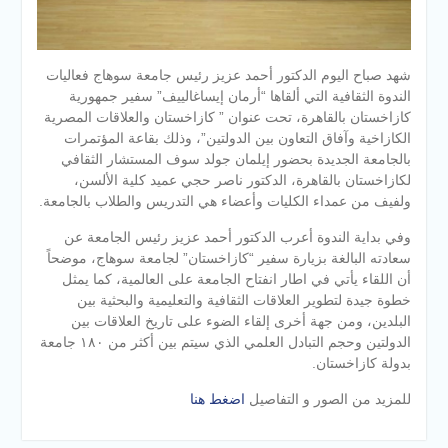
شهد صباح اليوم الدكتور أحمد عزيز رئيس جامعة سوهاج فعاليات
الندوة الثقافية التي ألقاها “أرمان إيساغالييف” سفير جمهورية
كازاخستان بالقاهرة، تحت عنوان ” كازاخستان والعلاقات المصرية
الكازاخية وآفاق التعاون بين الدولتين”، وذلك بقاعة المؤتمرات
بالجامعة الجديدة بحضور إيلمان جولد سوف المستشار الثقافي
لكازاخستان بالقاهرة، الدكتور ناصر حجي عميد كلية الألسن،
ولفيف من عمداء الكليات وأعضاء هي التدريس وا
لطلاب بالجامعة.
وفي بداية الندوة أعرب الدكتور أحمد عزيز رئيس الجامعة عن
سعادته البالغة بزيارة سفير “كازاخستان” لجامعة سوهاج، موضحاً
أن اللقاء يأتي في اطار انفتاح الجامعة على العالمية، كما يمثل
خطوة جيدة لتطوير العلاقات الثقافية والتعليمية والبحثية بين
البلدين، ومن جهة أخرى إلقاء الضوء على تاريخ العلاقات بين
الدولتين وحجم التبادل العلمي الذي سيتم بين أكثر من ١٨٠ جامعة
بدولة كازاخستان.
للمزيد من الصور و التفاصيل
اضغط هنا