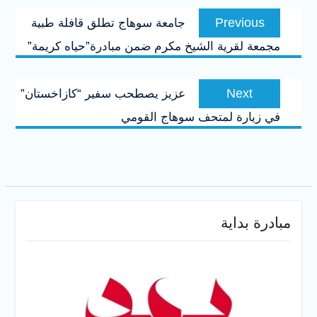
تصفّح
Previous
Previous
جامعة سوهاج تطلق قافلة طبية
المقالات
post:
مجمعة لقرية الشيخ مكرم ضمن مبادرة”حياه كريمة”
Next
Next
عزيز يصطحب سفير “كازاخستان”
post:
في زيارة لمتحف سوهاج القومي
مبادرة بداية