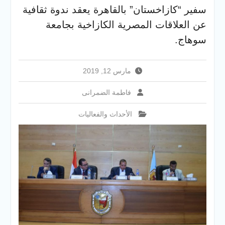
والخدمية بجامعة سوهاج
سفير “كازاخستان” بالقاهرة يعقد ندوة ثقافية
الجديدة
عن العلاقات المصرية الكازاخية بجامعة
جامعة سوهاج تفتح أبوابها
لطلاب الثانوية العامة فى أولى
سوهاج.
أيام المرحلة الأولى للتنسيق
الإلكتروني للقبول بالجامعات
2026
مارس 12, 2019
فاطمة الضمرانى
الأحداث والفعاليات