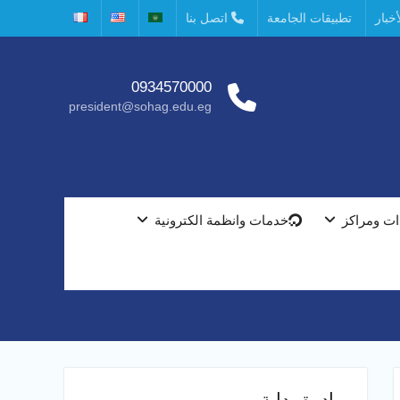
خبار
تطبيقات الجامعة
اتصل بنا
0934570000
president@sohag.edu.eg
ت ومراكز
خدمات وانظمة الكترونية
مبادرة بداية