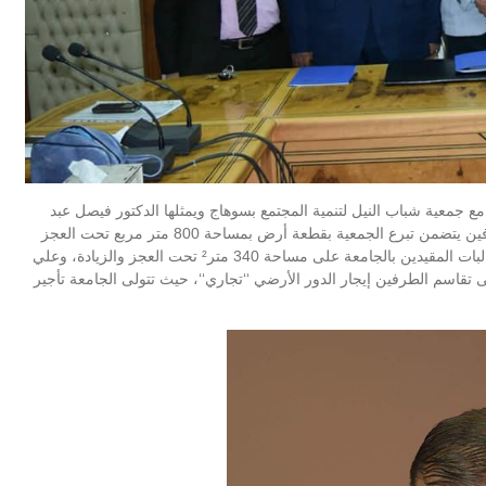
 جمعية شباب النيل لتنمية المجتمع بسوهاج ويمثلها الدكتور فيصل عبد
اللطيف رئيس مجلس الادارة، وذلك في إطار اتفاق بين الطرفين يتضمن تبرع الجمعية بقطعة أرض بمساحة 800 متر مربع تحت العجز
والزيادة على أن تقوم الجامعة بإنشاء مبنى إداري وسكن للطالبات المقيدين بالجامعة على مساحة 340 متر² تحت العجز والزيادة، وعلي
تقاسم الطرفين إيجار الدور الأرضي ‘‘تجاري‘‘، حيث تتولى الجامعة تأجير