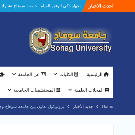
Ski
احدث الاخبار
بجهاز ذكي لتوفير المياه ..جامعة سوهاج تشارك
t
بمعرض الاكاديمية العسكريه علي هامش
conten
المؤتمر العلمى الدولى السادس للاتصالات
النعماني والمدير التنفيذي لشركة وادي النيل
يتابعان تنفيذ أحد أكبر المشروعات الإدارية
والخدمية بجامعة سوهاج الجديدة
جامعة سوهاج تعلن عن مزايدة محدودة لبيع
محصول الليمون بمزرعتها بالمقر الجديد
جامعة سوهاج تجمع 10 دول عربية وأجنبية في
برنامج دولي للتدريب الطبي.. والنعماني يكرّم
المشاركين*
الرئيسية
الكليات
عن الجامعة
جامعة سوهاج تحتفل بتخريج دفعه جديدة من
مهندسي المستقبل
النعماني يلتقي بمدير امن سوهاج الجديد لتقديم
المجلات العلمية
المستشفيات الجامعية
التهنئة عقب توليه مهام منصبه ويشيد بجهود
رجال الشرطه
Home
جديد الأخبار
بروتوكول تعاون بين جامعة سوهاج وج