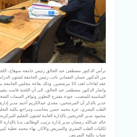
ترأس الدكتور مصطفى عبد الخالق رئيس جامعة سوهاج، اللجنة
من الدكتور حسان النعماني نائب رئيس الجامعة لشئون الدرا
عقد لقاءات لعدد 10 مرشحين، وذلك بقاعة مجلس الجامعة بمقرها القديم .
واشار الدكتور مصطفى عبد الخالق، الى أن اللجنة قامت بتقييم 
المناسبة للمنصب، جودة مقترح التطوير وتوافر السمات الشخصي
جدير بالذكر أن المرشحين، مجدي عبدالكريم أحمد مدير إدارة ال
الطب البشري، عزة محمد حسن محاسب ومراجع بكلية التعليم وا
محمود مدير الخريجين بالإدارة العامة لشئون التعليم المركزية
خالد عبدالله رمضان مدير إدارة ترتيب الوظائف ندبا بالإدارة 
لكليات الطب البشري والتمريض والآثار، بهاء محمد عطية كبير
شباب بكلية التمريض.