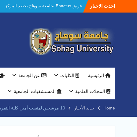
Ski
احدث الاخبار
مستشفيات سوهاج الجامعية تحقق إنجازًا طبيًا
t
جديدًا و تنجح في علاج 3 حالات أكالازيا بتقنية
conten
POEM دون جراحة .
النعماني يلتقي بمدير امن سوهاج الجديد لتقديم
التهنئة عقب توليه مهام منصبه ويشيد بجهود
رجال الشرطه
بجهاز ذكي لتوفير المياه ..جامعة سوهاج تشارك
بمعرض الاكاديمية العسكريه علي هامش
المؤتمر العلمى الدولى السادس للاتصالات
النعماني والمدير التنفيذي لشركة وادي النيل
يتابعان تنفيذ أحد أكبر المشروعات الإدارية
الرئيسية
الكليات
عن الجامعة
والخدمية بجامعة سوهاج الجديدة
جامعة سوهاج تفتح أبوابها لطلاب الثانوية العامة
فى أولى أيام المرحلة الأولى للتنسيق
المجلات العلمية
المستشفيات الجامعية
الإلكتروني للقبول بالجامعات 2026
فريق Enactus بجامعة سوهاج يحصد المركز
Home
جديد الأخبار
10 مرشحين لمنصب أمين كلية التمريض بجامعة سوهاج يعرضون خططهم التطويرية للعمل
الاول في الابتكار وتمكين المراة والمركز الثاني
في الاستدامة بالمسابقة القومية Enactus
Egypt 2026