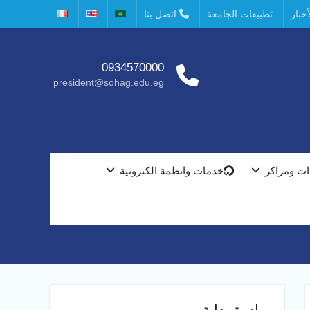
خبار
تطبيقات الجامعة
اتصل بنا
0934570000
president@sohag.edu.eg
ت ومراكز
خدمات وانظمة الكترونية
مبادرة بداية