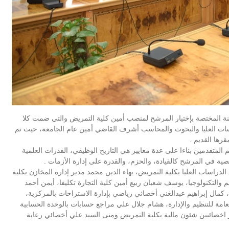
 المختصة بإختيار المرشح لمنصب أمين كلية التمريض والتي ضمت كلا
سات العليا والبحوث والمحاسب أشرف القاضي أمين عام الجامعة، حيث تم
المتقدمين بناءا على عدة معايير هي التاريخ الوظيفي، القدرات العلمية
ة في المرشح كالقيادة، والحزم، والقدرة على إدارة الأزمات .
دراسات العليا بكلية التمريض، بهاء الدين محمد مدير إدارة المخازن بكلية
لتكنولوجيا، يوسف شعبان ربيع أمين كلية التجارة تكليفا، أيمن أحمد
، كمال إبراهيم عبدالغني أخصائي رياضي بإدارة الاستراحات بالمركزية،
العامة للتنظيم والإدارة، هشام جلال علي مراجع حسابات بالوحدة الحسابية
 اخصائيين شئون مالية بكلية التمريض ومنى السيد علي أخصائي رعاية