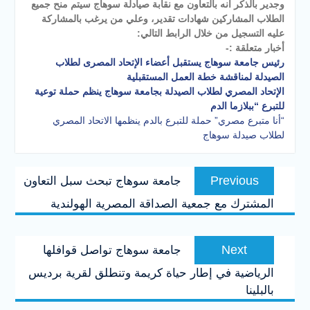
وجدير بالذكر انه بالتعاون مع نقابة صيادلة سوهاج سيتم منح جميع
الطلاب المشاركين شهادات تقدير، وعلي من يرغب بالمشاركة
عليه التسجيل من خلال الرابط التالي:
أخبار متعلقة :-
رئيس جامعة سوهاج يستقبل أعضاء الإتحاد المصرى لطلاب
الصيدلة لمناقشة خطة العمل المستقبلية
الإتحاد المصري لطلاب الصيدلة بجامعة سوهاج ينظم حملة توعية
للتبرع “ببلازما الدم
“أنا متبرع مصري” حملة للتبرع بالدم ينظمها الاتحاد المصري
لطلاب صيدلة سوهاج
تصفّح
Previous
Previous
جامعة سوهاج تبحث سبل التعاون
المقالات
post:
المشترك مع جمعية الصداقة المصرية الهولندية
Next
Next
جامعة سوهاج تواصل قوافلها
post:
الرياضية في إطار حياة كريمة وتنطلق لقرية برديس
بالبلينا