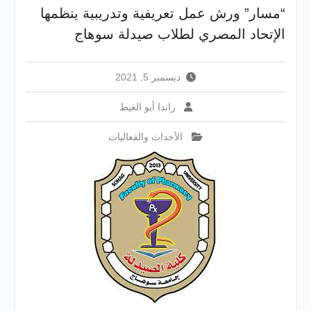
والخدمية بجامعة سوهاج
“مسار” ورش عمل تعريفية وتدريبية ينظمها
الجديدة
الإتحاد المصري لطلاب صيدلة سوهاج
جامعة سوهاج تفتح أبوابها
لطلاب الثانوية العامة فى أولى
أيام المرحلة الأولى للتنسيق
ديسمبر 5, 2021
الإلكتروني للقبول بالجامعات
2026
راندا أبو الغيط
الأحداث والفعاليات