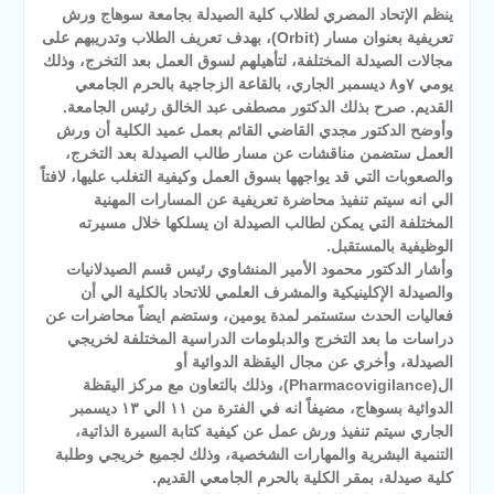
ينظم الإتحاد المصري لطلاب كلية الصيدلة بجامعة سوهاج ورش
تعريفية بعنوان مسار (Orbit)، بهدف تعريف الطلاب وتدريبهم على
مجالات الصيدلة المختلفة، لتأهيلهم لسوق العمل بعد التخرج، وذلك
يومي ٧و٨ ديسمبر الجاري، بالقاعة الزجاجية بالحرم الجامعي
القديم. صرح بذلك الدكتور مصطفى عبد الخالق رئيس الجامعة.
وأوضح الدكتور مجدي القاضي القائم بعمل عميد الكلية أن ورش
العمل ستضمن مناقشات عن مسار طالب الصيدلة بعد التخرج،
والصعوبات التي قد يواجهها بسوق العمل وكيفية التغلب عليها، لافتاً
الي انه سيتم تنفيذ محاضرة تعريفية عن المسارات المهنية
المختلفة التي يمكن لطالب الصيدلة ان يسلكها خلال مسيرته
الوظيفية بالمستقبل.
وأشار الدكتور محمود الأمير المنشاوي رئيس قسم الصيدلانيات
والصيدلة الإكلينيكية والمشرف العلمي للاتحاد بالكلية الي أن
فعاليات الحدث ستستمر لمدة يومين، وستضم ايضاً محاضرات عن
دراسات ما بعد التخرج والدبلومات الدراسية المختلفة لخريجي
الصيدلة، وأخري عن مجال اليقظة الدوائية أو
ال(Pharmacovigilance)، وذلك بالتعاون مع مركز اليقظة
الدوائية بسوهاج، مضيفاً انه في الفترة من ١١ الي ١٣ ديسمبر
الجاري سيتم تنفيذ ورش عمل عن كيفية كتابة السيرة الذاتية،
التنمية البشرية والمهارات الشخصية، وذلك لجميع خريجي وطلبة
كلية صيدلة، بمقر الكلية بالحرم الجامعي القديم.