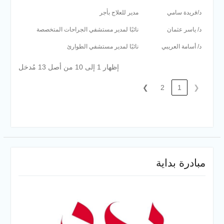
د/فريدة سامي
مدير للعلاج بأجر
د/ ياسر عثمان
نائبًا لمدير مستشفي الجراحات المتخصصة
د/ أسامة العريبي
نائبًا لمدير مستشفي الطوارئ
إظهار 1 إلى 10 من أصل 13 مُدخل
❯
2
1
❮
مبادرة بداية