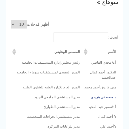
سوهاج »
والخدمية بجامعة سوهاج
الجديدة
جامعة سوهاج تفتح أبوابها
لطلاب الثانوية العامة فى أولى
أظهر مُدخلات
أيام المرحلة الأولى للتنسيق
الإلكتروني للقبول بالجامعات
ابحث:
2026
الأسم
المسمي الوظيفي
أ.د/ مجدي القاضي
رئيس مجلس إدارة المستشفيات الجامعية،
الدكتور أحمد كمال
المدير التنفيذي لمستشفيات سوهاج الجامعية
عبدالحميد
مني فاروق أحمد محمد
المدير العام للإدارة العامة للشئون الطبية
د. مصطفي هريدي
مدير المستشفى الجامعى الجديد
أ.د/سمير عبد المجيد
مدير المستشفي الطوارئ
د/ أحمد كمال
مدير لمستشفي الجراحات المتخصصة
د/أحمد علي
مدير للرعايات المركزة.