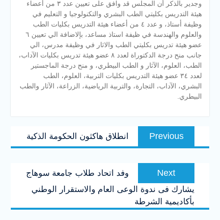
وجدير بالذكر أن المجلس قد وافق على تعيين عدد ٣ من أعضاء
هيئة التدريس بكليتي الطب البشري والتكنولوجيا و التعليم في
وظيفة أستاذ، و عدد ٤ من أعضاء هيئة التدريس بكليات الطب
والعلوم والهندسة في ظيفة استاذ مساعد، بإلاضافة الي تعيين ٦
عضو هيئة تدريس بكليتي الطب والاثار في وظيفة مدرس، الي
جانب منح درجة الدكتوراة لعدد ٨ عضو هيئة تدريس بكليات الآداب،
الطب، العلوم، الآثار و الطب البيطري، و منح درجة الماجستير
لعدد ٣٤ عضو هيئة التدريس بكليات التربية، العلوم، الطب
البشري، الآداب، التجارة، والتربية الرياضية، الزراعة، الآثار والطب
البيطري.
تصفّح
Previous
Previous
انطلاق هاكثون الحكومة الذكية
المقالات
post:
Next
Next
وفد اتحاد طلاب جامعة سوهاج
post:
يشارك فى ندوة الوعى العام والاستقرار الوطني
بأكاديمية الشرطة