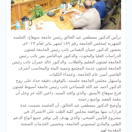
ترأس الدكتور مصطفي عبد الخالق رئيس جامعة سوهاج، الجلسة
الشهرية لمجلس الجامعة رقم ١٨٩ لشهر يناير لعام ٢٠٢٣م،
بحضور الدكتور حسان النعماني نائب رئيس الجامعة لشئون
الدراسات العليا والبحوث، والدكتور عبدالناصر يس نائب رئيس
الجامعة لشئون التعليم والطلاب، والدكتور خالد عمران نائب رئيس
الجامعة لشئون خدمة المجتمع وتنمية البيئة والمحاسب أشرف
القاضي أمين عام الجامعة، وعمداء الكليات.
واستهل مجلس الجامعة جلسته، بالوقوف دقيقة حداد على روح
الدكتور أحمد عبد الله السماحي نائب رئيس جامعة أسيوط لشئون
فرع سوهاج الأسبق، والذي وافته المنيه، داعين الله عز وجل أن
يتغمد الفقيد بواسع رحمته.
وأوضح الدكتور مصطفي عبد الخالق، أن الجلسة تضمنت عدة
قرارات منها موافقة مجلس كلية الطب على الاشتراك في
مشروع التأمين الصحي، والذي يهدف إلى توفير جميع أنواع الدعم
الطبي والمادي لمنسوبي الجامعة، وتحسين الخدمات الصحية
المقدمة لهم.