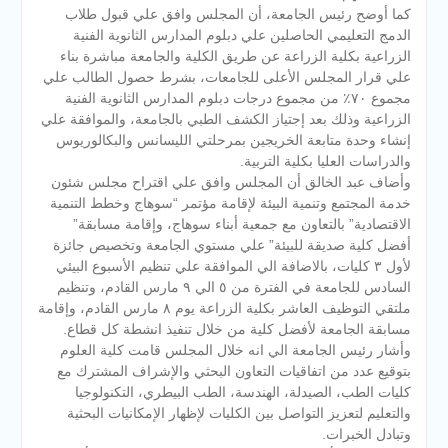
كما أوضح رئيس الجامعة، أن المجلس وافق علي قبول طلاب
الدمج التعليمي الحاصلين علي دبلوم المدارس الثانوية الفنية
الزراعية بكلية الزراعة عن طريق الكلية والجامعة مباشرة بناء
علي قرار المجلس الأعلى للجامعات، بشرط حصول الطالب علي
مجموع ٧٠٪؜ من مجموع درجات دبلوم المدارس الثانوية الفنية
الزراعية وذلك بعد إجتياز الكشف الطبي بالجامعة، والموافقة علي
إنشاء وحدة متابعة الخريجين بمرحلتي الليسانس والبكالوريوس
والدراسات العليا بكلية التربية.
وأضاف عبد الخالق أن المجلس وافق علي اقتراح مجلس شئون
خدمة المجتمع وتنمية البيئة لإقامة مؤتمر “سوهاج وخطط التنمية
الاقتصادية” بالتعاون مع جمعية أبناء سوهاج، وإقامة مسابقة”
أفضل كلية صديقة للبيئة” علي مستوي الجامعة وتخصيص جائزة
لأول ٣ كليات، بالاضافة الي الموافقة علي تنظيم الأسبوع البيئي
السادس للجامعة في الفترة من ٥ الي ٩ مارس القادم، وتنظيم
ملتقي التوظيف العاشر بكلية الزراعة يوم ٨ مارس القادم، وإقامة
مسابقة الجامعة لأفضل كلية من خلال تنفيذ انشطة كل قطاع.
وأشار رئيس الجامعة الي انه خلال المجلس قامت كلية العلوم
بتوقيع عدد من اتفاقيات التعاون البحثي والإشراف المشترك مع
كليات الطب، الصيدلة، الهندسة، الطب البيطري، التكنولوجيا
والتعليم لتعزيز التواصل بين الكليات لإظهار الإمكانيات البحثية
وتبادل الخبرات.