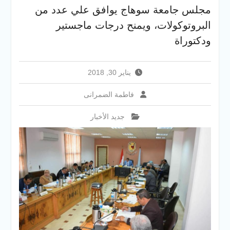
والخدمية بجامعة سوهاج
مجلس جامعة سوهاج يوافق علي عدد من
الجديدة
البروتوكولات، ويمنح درجات ماجستير
جامعة سوهاج تفتح أبوابها
لطلاب الثانوية العامة فى أولى
ودكتوراة
أيام المرحلة الأولى للتنسيق
الإلكتروني للقبول بالجامعات
2026
يناير 30, 2018
فاطمة الضمرانى
جديد الأخبار