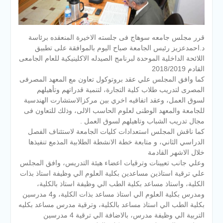
قرر مجلس جامعه سوهاج فى جلسته الاخيرة المنعقده برئاسة
د.احمدعزيز رئيس الجامعة صباح اليوم بالموافقة على تطبيق
اللائحة الداخلية الموحدة لبرنامج الصيدله الاكلينيكية للعام الجامعى
القادم 2018/2019
كما وافق المجلس علي عقد بروتوكول تعاون مع المعهد المصرفى
المصرى لتدريب طلاب كلية التجارة، لتنمية قدراتهم وتأهيلهم
لسوق العمل، وعقد اتفاقيه اخري بين مركزالاستشارت الهندسية
للجامعة والمعهد الوطنى لعلوم الحاسب ا
لالى، وذلك للتعاون فى
مجال تدريب الشباب وتاهيلهم لسوق العمل .
كما ناقش المجلس استعدادات كليات الجامعة لاستئناف الفصل
الدراسي الثاني، و متابعة خطة الانشطة الطلابية المذمع تنفيذها
خلال الاشهر القادمة
وعلي جانب تعيينات وترقيات اعضاء هيئة التدريس، وافق المجلس
علي ترقية استاذين مساعدين بكلية العلوم الي وظيفة استاذ بذات
الكلية، واستاذ مساعد بكلية الطب الي وظيفة استاذ بالكلية،
ومدرس بكلية العلوم الي استاذ مساعد بذات الكلية، و4 مدرسين
بكلية الطب الي استاذ مساعد بالكلية، وترقية مدرس مساعد بكليه
التربية الي وظيفة مدرس، بالاضافة الي ترقية 4 مدرسين