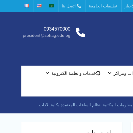
خبار
تطبيقات الجامعة
اتصل بنا
0934570000
president@sohag.edu.eg
ت ومراكز
خدمات وانظمة الكترونية
لومات المكتبية بنظام الساعات المعتمدة بكلية الآداب
مبادرة بداية