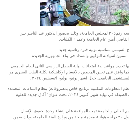
ترأس الدكتور حسان النعماني رئيس جامعة سوهاج اليوم الجلسه رقم٢٠٥ لمجلس الجامعة، وذلك بحضور الدكتور عبد الناصر يس
قاضي أمين عام الجامعة وعمداء الكليات.
 السيسي بمناسبة توليه فترة رئاسية جديد
 متمنين لسيادته التوفيق والسداد فى بناء الجمهورية الجديدة.
تحديد مواعيد بدء امتحانات نهاية الفصل الدراسي الثاني للعام الجامعي
-٢٠٢٤ وذلك اعتباراً من السبت الموافق ٢١مايو ٢٠٢٤، كما وافق علي تعيين المعيدين بالأقسام الإكلينيكية بكلية الطب البشري من
 نظم المعلومات المكتبية برنامج خاص بمصروفات) بنظام الساعات المعتمدة
بكلية الآداب، و الموافقة علي عقد المؤتمر العلمي الأول لكلية الصيدلة في نهاية شهر أكتوبر ٢٠٢٤، تحت عنوان” آفاق جديدة للعلوم
ليم العالي والجامعة تمت الموافقة علي إنشاء وحدة لحقوق الإنسان
بالجامعة”وحدة إدارية ” واعتماد تشكليها ونظام العمل بها، و قبول ٢٠ دراجه هوائية مقدمة منحة من وزارة البيئة للجامعة، وذلك ضمن