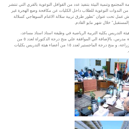
جتمع وتنمية البيئة بتنفيذ عدد من القوافل التوعوية بالقري التي تنتشر
دد من الندوات التوعوية للطلاب داخل الكليات عن مكافحة وضع الهجرة غير
ورش عمل تحت عنوان “تطور طرق تربية سلالة الاغنام السوهاجي كسلالة
لمستقبل” خلال شهر مايو القادم.
مجلس وافق على تعيين عدد ٢ من أعضاء هيئة التدريس بكلية التربية الرياضية في وظيفة استاذ استاذ مساعد،
بإلاضافة الي تعيين ٤ عضو هيئة تدريس بكلية الطب في وظيفة مدرس، بالإضافة الي الموافقة علي منح درجة الدكتوراة لعدد ٥ من
اعضاء هيئة التدريس بكليات الآداب، الطب البشري العلوم والزراعة، و منح درجة الماجستير لعدد ١٥ من أعضاء هيئة التدريس بكليات
.