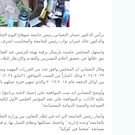
والدكتور خالد عمران نواب رئيس الجامعة والمحاسب اشرف ال
واستهل المجلس جلسته بإرسال برقية تهنئة للرئيس عبد الفتاح
نثق خلالها في تحقيق أحلام المصريين والتقدم والإزدهار للبلاد،
وقال النعماني ان المجلس وافق عدد من القررات المهمه ومنها 
٢٠٢٣
بين اوائل الدفعه عام ٢٠١٨-٢٠١٩ والذي تنتهي فترة عملهم بالمستشفي الجامعي خلال اشهر يونيو، يوليو، اغسطس ٢٠٢٤ .
وأوضح النعماني انه تمت الموافقة علي إعتماد لائحة برنامج(
الصيدلية والتنمية الدوائية المستدامة”
وأشار رئيس الجامعة الي انه في إطار التعاون بين وزارة التع
مسابقة “صحتنا في كوكبنا”.