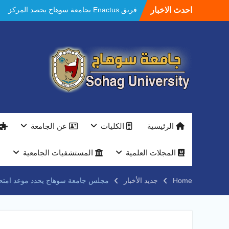
Ski
احدث الاخبار
مستشفيات سوهاج الجامعية تحقق إنجازًا طبيًا
t
جديدًا و تنجح في علاج 3 حالات أكالازيا بتقنية
conten
POEM دون جراحة .
النعماني يلتقي بمدير امن سوهاج الجديد لتقديم
التهنئة عقب توليه مهام منصبه ويشيد بجهود
رجال الشرطه
بجهاز ذكي لتوفير المياه ..جامعة سوهاج تشارك
بمعرض الاكاديمية العسكريه علي هامش
المؤتمر العلمى الدولى السادس للاتصالات
النعماني والمدير التنفيذي لشركة وادي النيل
يتابعان تنفيذ أحد أكبر المشروعات الإدارية
الرئيسية
الكليات
عن الجامعة
والخدمية بجامعة سوهاج الجديدة
جامعة سوهاج تفتح أبوابها لطلاب الثانوية العامة
فى أولى أيام المرحلة الأولى للتنسيق
المجلات العلمية
المستشفيات الجامعية
الإلكتروني للقبول بالجامعات 2026
فريق Enactus بجامعة سوهاج يحصد المركز
Home
جديد الأخبار
مجلس جامعة سوهاج يحدد موعد امتحانات
الاول في الابتكار وتمكين المراة والمركز الثاني
في الاستدامة بالمسابقة القومية Enactus
Egypt 2026