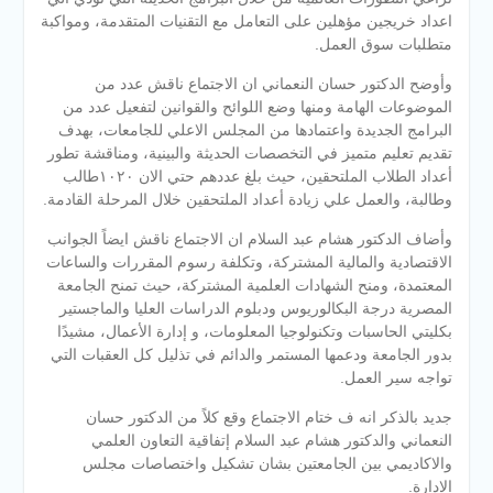
اعداد خريجين مؤهلين على التعامل مع التقنيات المتقدمة، ومواكبة
متطلبات سوق العمل.
وأوضح الدكتور حسان النعماني ان الاجتماع ناقش عدد من
الموضوعات الهامة ومنها وضع اللوائح والقوانين لتفعيل عدد من
البرامج الجديدة واعتمادها من المجلس الاعلي للجامعات، بهدف
تقديم تعليم متميز في التخصصات الحديثة والبينية، ومناقشة تطور
أعداد الطلاب الملتحقين، حيث بلغ عددهم حتي الان ١٠٢٠طالب
وطالبة، والعمل علي زيادة أعداد الملتحقين خلال المرحلة القادمة.
وأضاف الدكتور هشام عبد السلام ان الاجتماع ناقش ايضاً الجوانب
الاقتصادية والمالية المشتركة، وتكلفة رسوم المقررات والساعات
المعتمدة، ومنح الشهادات العلمية المشتركة، حيث تمنح الجامعة
المصرية درجة البكالوريوس ودبلوم الدراسات العليا والماجستير
بكليتي الحاسبات وتكنولوجيا المعلومات، و إدارة الأعمال، مشيدًا
بدور الجامعة ودعمها المستمر والدائم في تذليل كل العقبات التي
تواجه سير العمل.
جديد بالذكر انه ف ختام الاجتماع وقع كلاً من الدكتور حسان
النعماني والدكتور هشام عبد السلام إتفاقية التعاون العلمي
والاكاديمي بين الجامعتين بشان تشكيل واختصاصات مجلس
الإدارة.