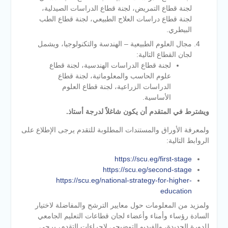
لجنة قطاع التمريض، لجنة قطاع الدراسات الصيدلية،
لجنة قطاع دراسات العلاج الطبيعي، لجنة قطاع الطب
البيطري.
مجال العلوم الطبيعية – الهندسة والتكنولوجيا، ويشمل
لجان القطاع التالية:
لجنة قطاع الدراسات الهندسية، لجنة قطاع
علوم الحاسب والمعلوماتية، لجنة قطاع
الدراسات الزراعية، لجنة قطاع العلوم
الأساسية.
ويشترط في المتقدم أن يكون شاغلاً لدرجة أستاذ
.
ولمعرفة الأوراق والمستندات المطلوبة للتقدم يرجى الإطلاع على
الروابط التالية:
https://scu.eg/first-stage
https://scu.eg/second-stage
https://scu.eg/national-strategy-for-higher-
education
ولمزيد من المعلومات حول معايير الترشح والمفاضلة لاختيار
السادة رؤساء وأمناء وأعضاء لجان قطاعات التعليم الجامعي
للدورة الجديدة، والفيديو التوضيحي لإجراءات التقدم، يرجى