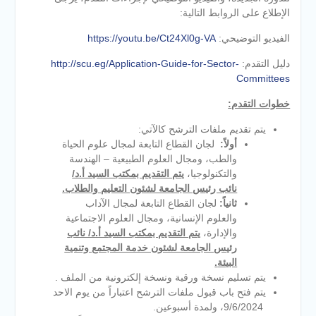
الإطلاع على الروابط التالية:
الفيديو التوضيحي:
https://youtu.be/Ct24Xl0g-VA
دليل التقدم:
http://scu.eg/Application-Guide-for-Sector-
Committees
خطوات التقدم
:
يتم تقديم ملفات الترشح كالآتي:
أولاً
:
لجان القطاع التابعة لمجال علوم الحياة
والطب، ومجال العلوم الطبيعية – الهندسة
والتكنولوجيا،
يتم التقديم بمكتب السيد أ.د/
نائب رئيس الجامعة لشئون التعليم والطلاب
.
ثانياً
:
لجان القطاع التابعة لمجال الآداب
والعلوم الإنسانية، ومجال العلوم الاجتماعية
والإدارة،
يتم التقديم بمكتب السيد أ.د/ نائب
رئيس الجامعة لشئون خدمة المجتمع وتنمية
البيئة
.
يتم تسليم نسخة ورقية ونسخة إلكترونية من الملف .
يتم فتح باب قبول ملفات الترشح اعتباراً من يوم الاحد
9/6/2024، ولمدة أسبوعين.