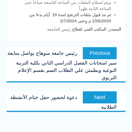
ويتم استلام الملفات من الساعة التاسعة صباحاً حتى
الساعة الثانية ظهراً
تم
مد قبول ملفات الترشح لمدة
10
أيام بدءا من
23/6/2024
م وحتى
2/7/2024
ال
مصدر
:
المكتب الفنى لقطاع
رئيس الجامعة
تصفّح
Previous
Previous
رئيس جامعة سوهاج يواصل متابعة
المقالات
post:
سير امتحانات الفصل الدراسي الثاني بكلية التربية
النوعية ويطمئن علي الطلاب الصم بقسم الإعلام
التربوي
Next
Next
دعوة لحضور حفل ختام الأنشطة
post:
الطلابية