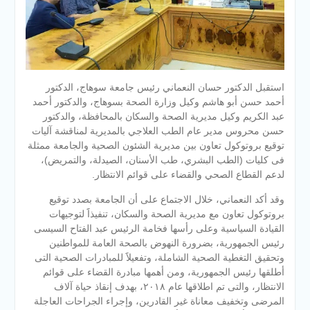
استقبل الدكتور حسان النعماني رئيس جامعة سوهاج، الدكتور
أحمد حسن أبو هاشم وكيل وزارة الصحة بسوهاج، والدكتور أحمد
عبد الكريم وكيل مديرية الصحة والسكان بالمحافظة، والدكتور
حسن محروس مدير عام الطب العلاجي بالمديرية لمناقشة آليات
توقيع بروتوكول تعاون بين مديرية الشئون الصحية والجامعة ممثلة
فى كليات (الطب البشري، طب الأسنان، الصيدلة، والتمريض)،
لدعم القطاع الصحي والقضاء على قوائم الانتظار.
وقد أكد النعماني، خلال الاجتماع على أن الجامعة بصدد توقيع
بروتوكول تعاون مع مديرية الصحة والسكان، تنفيذاََ لتوجيهات
القيادة السياسية وعلى رأسها فخامة الرئيس عبد الفتاح السيسى
رئيس الجمهورية، بضرورة النهوض بالصحة العامة للمواطنين
وتحقيق التغطية الصحية الشاملة، وتفعيلاََ للمبادرات الصحية التى
أطلقها رئيس الجمهورية، ومن أهمها مبادرة القضاء على قوائم
الانتظار، والتى تم اطلاقها عام ٢٠١٨، بهدف إنقاذ حياة آلاف
المرضى وتخفيف معاناة غير القادرين، وإجراء الجراحات العاجلة