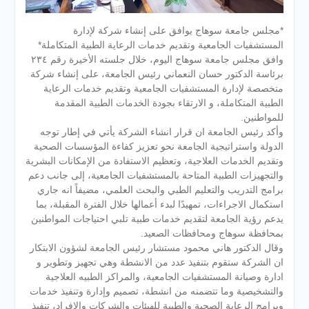
*مجلس جامعة سوهاج يوافق على إنشاء شركة لإدارة
المستشفيات الجامعية وتقديم خدمات الرعاية الطبية المتكاملة*
وافق مجلس جامعة سوهاج اليوم، خلال جلسته الأخيرة رقم ٢٣٤
برئاسة الدكتور حسان النعماني رئيس الجامعة، على إنشاء شركة
متخصصة لإدارة المستشفيات الجامعية وتقديم خدمات الرعاية
الطبية المتكاملة، و الارتقاء بجودة الخدمات الطبية المقدمة
للمواطنين.
وأكد رئيس الجامعة ان قرار انشاء الشركة يأتي في إطار توجه
الدولة واستراتيجية الجامعة نحو تعزيز كفاءة المؤسسات الصحية
وتقديم الخدمات العلاجية، وتعظيم الاستفادة من الإمكانات البشرية
والتجهيزات الطبية المتاحة بالمستشفيات الجامعية، إلى جانب دعم
برامج التدريب والتعليم الطبي والبحث العلمي، مضيفاً انه جاري
استكمال الاجراءات، تمهيدًا لبدء أعمالها خلال الفترة المقبلة، بما
يدعم رؤية الجامعة لتقديم خدمات طبية تلبي احتياجات المواطنين
بمحافظة سوهاج ومحافظات الصعيد.
وقال الدكتور هاني محمود مستشار رئيس الجامعة لشؤون الابتكار
ان الشركة ستقوم بتنفيذ عدد من الانشطة وهي تجهيز وتطوير و
ادارة وصيانة المستشفيات الجامعية، والمراكز الطبيه العلاجية
والتشخيصية وما تتضمنه من انشطة، تصميم وإدارة وتنفيذ خدمات
وبرامج الرعاية الصحية والطبية للهيئات والشركات والافراد، تنفيذ