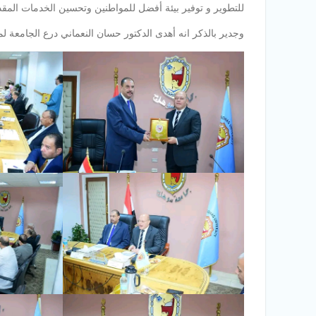
للتطوير و توفير بيئة أفضل للمواطنين وتحسين الخدمات المقد
وجدير بالذكر انه أهدى الدكتور حسان النعماني درع الجامعة لم