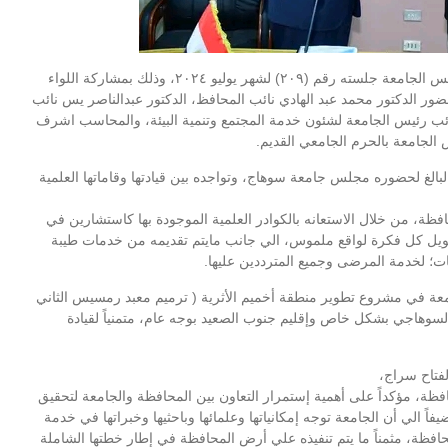
عقد مجلس جامعة سوهاج برئاسة الدكتور حسان النعماني رئيس الجامعة جلسته رقم (٢٠٩) لشهر يوليو ٢٠٢٤، وذلك بمشاركة اللواء
ضور الدكتور محمد عبد الهادي نائب المحافظ، الدكتور عبدالناصر يس نائب
نائب رئيس الجامعة لشئون خدمة المجتمع وتنمية البيئة، والمحاسب اشرف
الجامعة بالحرم الجامعي القديم.
بالغ لحضوره مجلس جامعة سوهاج، وتواجده بين قيادتها وقاماتها العلمية
ظة، من خلال الاستعانه بالكوادر العلمية الموجودة بها كاستشارين في
 لتحويل كل فكرة لواقع ملموس، الي جانب مايتم تقديمه من خدمات طيبة
ات؛ لخدمة المرضى وجميع المترددين عليها.
امعة في مشروع تطوير منطقة أخميم الأثرية ( ترميم معبد رمسيس الثاني
لسوهاجي بشكل خاص وإقليم جنوب الصعيد بوجه عام، متمنياً لقيادة
فتاح سراج،
محافظة، مؤكداً على أهمية إستمرار التعاون بين المحافظة والجامعة لتحقيق
اً الي أن الجامعة توجه إمكانياتها وعلمائها وباحثيها وخبراتها في خدمة
حافظة، مثمناً ما يتم تنفيذه علي أرض المحافظة في إطار خطتها الشاملة