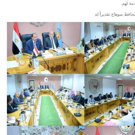
مة لهم.
حافظ سوهاج تقديراً له