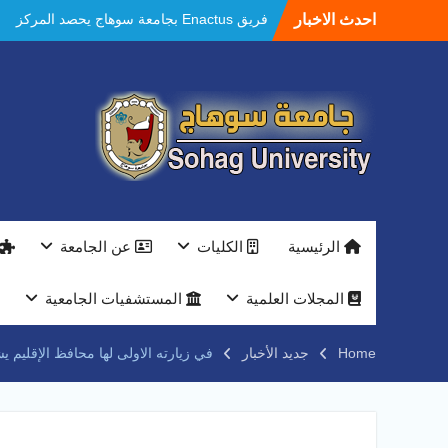
Ski
احدث الاخبار
مستشفيات سوهاج الجامعية تحقق إنجازًا طبيًا
t
جديدًا و تنجح في علاج 3 حالات أكالازيا بتقنية
conten
POEM دون جراحة .
النعماني يلتقي بمدير امن سوهاج الجديد لتقديم
التهنئة عقب توليه مهام منصبه ويشيد بجهود
رجال الشرطه
بجهاز ذكي لتوفير المياه ..جامعة سوهاج تشارك
بمعرض الاكاديمية العسكريه علي هامش
المؤتمر العلمى الدولى السادس للاتصالات
النعماني والمدير التنفيذي لشركة وادي النيل
يتابعان تنفيذ أحد أكبر المشروعات الإدارية
الرئيسية
الكليات
عن الجامعة
والخدمية بجامعة سوهاج الجديدة
جامعة سوهاج تفتح أبوابها لطلاب الثانوية العامة
فى أولى أيام المرحلة الأولى للتنسيق
المجلات العلمية
المستشفيات الجامعية
الإلكتروني للقبول بالجامعات 2026
فريق Enactus بجامعة سوهاج يحصد المركز
Home
جديد الأخبار
في زيارته الاولى لها محافظ الإقليم 
الاول في الابتكار وتمكين المراة والمركز الثاني
في الاستدامة بالمسابقة القومية Enactus
Egypt 2026