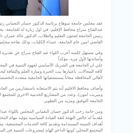
عبدالفتاح سراج محافظ الإقليم، في اول زيارة له للجامعة، بح
رئيس الجامعة لشئون التعليم والطلاب، الدكتور خالد عمران 
القاضي امين عام الجامعة، عمداء الكليات، وذلك بقاعة مجلس 
وفي مستهل كلمته أعرب اللواء عبد الفتاح سراج عن تقديره ال
وأساتذتها لأول مره، مؤكداً
علي ان الجامعة هي الشريك الأساسي لجهود التنمية في المحاف
كافة المجالات، باعتبارها بيت الخبرة ومنارة العلم والثقافة
لأهالي المحافظة مجاناً بمستشفياتها الجامعية متعددة التخصص
وأضاف محافظ الاقليم أنه يتم الاستعانه باستشاريين من الج
وميريت امون)، وعدد من المشاريع الخدمية الاخري للمجتمع ا
الجامعة التوفيق ومزيد من التطوير.
ومن جانبه رحب الدكتور حسان النعماني المجلس باللواء عبدال
مُقدماً له خالص التهنئة لثقة القيادة السياسية بتوليه مهام ال
أهداف التنمية المستدامة وتقديم كافة الخدمات المجتمعية، مضيف
المجتمع المحلي كونها الداعم الهام لمشروعات التنمية في الم