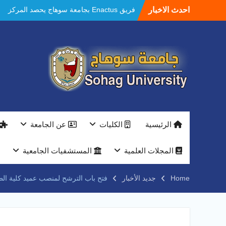
Ski
احدث الاخبار
مستشفيات سوهاج الجامعية تحقق إنجازًا طبيًا
t
جديدًا و تنجح في علاج 3 حالات أكالازيا بتقنية
conten
POEM دون جراحة .
النعماني يلتقي بمدير امن سوهاج الجديد لتقديم
التهنئة عقب توليه مهام منصبه ويشيد بجهود
رجال الشرطه
بجهاز ذكي لتوفير المياه ..جامعة سوهاج تشارك
بمعرض الاكاديمية العسكريه علي هامش
المؤتمر العلمى الدولى السادس للاتصالات
النعماني والمدير التنفيذي لشركة وادي النيل
يتابعان تنفيذ أحد أكبر المشروعات الإدارية
الرئيسية
الكليات
عن الجامعة
والخدمية بجامعة سوهاج الجديدة
جامعة سوهاج تفتح أبوابها لطلاب الثانوية العامة
فى أولى أيام المرحلة الأولى للتنسيق
المجلات العلمية
المستشفيات الجامعية
الإلكتروني للقبول بالجامعات 2026
فريق Enactus بجامعة سوهاج يحصد المركز
Home
جديد الأخبار
فتح باب الترشح لمنصب عميد كلية ال
الاول في الابتكار وتمكين المراة والمركز الثاني
في الاستدامة بالمسابقة القومية Enactus
Egypt 2026