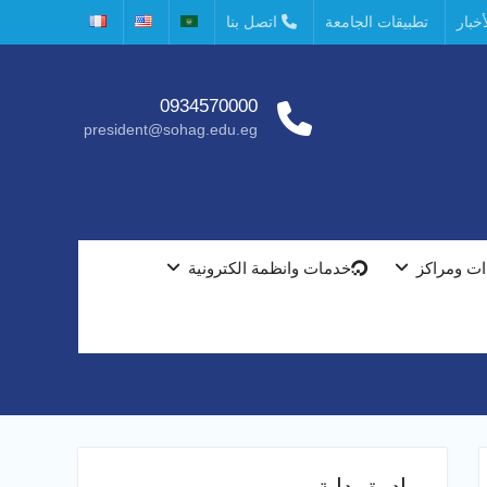
خبار
تطبيقات الجامعة
اتصل بنا
0934570000
president@sohag.edu.eg
ت ومراكز
خدمات وانظمة الكترونية
مبادرة بداية