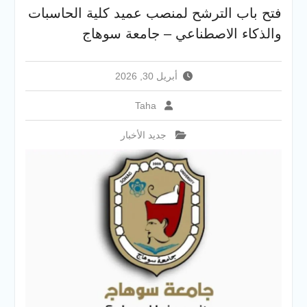
الإلكتروني للقبول بالجامعات
فتح باب الترشح لمنصب عميد كلية الحاسبات
2026
والذكاء الاصطناعي – جامعة سوهاج
فريق Enactus بجامعة سوهاج
يحصد المركز الاول في الابتكار
وتمكين المراة والمركز الثاني
أبريل 30, 2026
في الاستدامة بالمسابقة
القومية Enactus Egypt 2026
Taha
جديد الأخبار