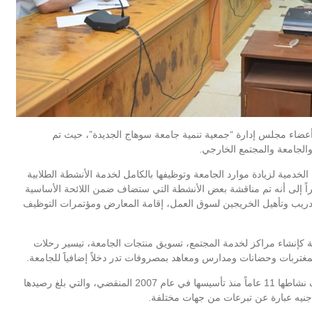
أعضاء مجلس إدارة “جمعية تنمية جامعة سوهاج الجديدة”، حيث تم
الجامعة والمجتمع الخارجي.
لخدمية لزيادة موارد الجامعة وتوظيفها بالكامل لخدمة الأنشطة الطلابية
اً إلى أنه تم مناقشة بعض الأنشطة التي ستضاف
ضمن اللائحة الأساسية
 تدريب وتأهيل الخريجين لسوق العمل، إقامة المعارض ومؤتمرات التوظيف
ة كإنشاء مراكز لخدمة المجتمع، تسويق منتجات الجامعة، تيسير رحلات
لمغتربات وحضانات ومدارس ومعاهد بمصروفات تدر دخلاً إضافياََ للجامعة.
والجدير بالذكر أن هذا الاجتماع هو الثاني للجمعية بعد أن توقف نشاطها 11 عاماً منذ تأسيسها في عام 2007 المنقضي، والتي بلغ رصيدها