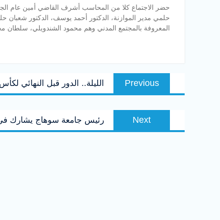
حضر الاجتماع كلا من المحاسب أشرف القاضي أمين عام الج
حلمي مدير الموازنة، الدكتور أحمد يوسف، الدكتور شعبان ح
المعروفة بالمجتمع المدني وهم محمود الشندويلي، سلطان 
تصفّح
Previous
Previous
الليلة.. الدور قبل النهائي لكأ
المقالات
post:
Next
Next
رئيس جامعة سوهاج يشارك في ا
post: