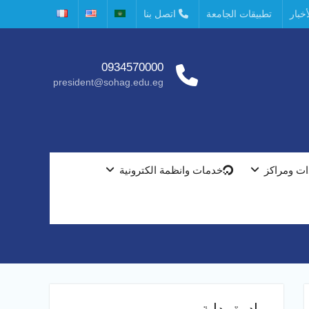
خبار
تطبيقات الجامعة
اتصل بنا
0934570000
president@sohag.edu.eg
ت ومراكز
خدمات وانظمة الكترونية
مبادرة بداية