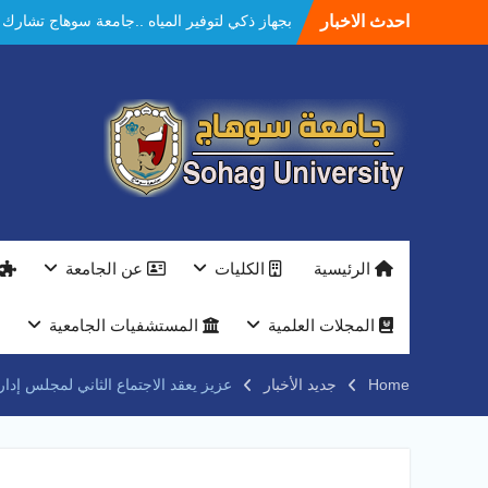
Ski
احدث الاخبار
بجهاز ذكي لتوفير المياه ..جامعة سوهاج تشارك
t
بمعرض الاكاديمية العسكريه علي هامش
conten
المؤتمر العلمى الدولى السادس للاتصالات
النعماني والمدير التنفيذي لشركة وادي النيل
يتابعان تنفيذ أحد أكبر المشروعات الإدارية
والخدمية بجامعة سوهاج الجديدة
جامعة سوهاج تعلن عن مزايدة محدودة لبيع
محصول الليمون بمزرعتها بالمقر الجديد
جامعة سوهاج تجمع 10 دول عربية وأجنبية في
برنامج دولي للتدريب الطبي.. والنعماني يكرّم
المشاركين*
الرئيسية
الكليات
عن الجامعة
جامعة سوهاج تحتفل بتخريج دفعه جديدة من
مهندسي المستقبل
النعماني يلتقي بمدير امن سوهاج الجديد لتقديم
المجلات العلمية
المستشفيات الجامعية
التهنئة عقب توليه مهام منصبه ويشيد بجهود
رجال الشرطه
Home
جديد الأخبار
عزيز يعقد الاجتماع الثاني لمجلس إدار