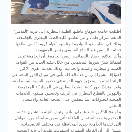
أطلقت جامعة سوهاج قافلتها الطبية البيطرية إلى قرية “المدمر”
التابعة لمركز طما، والتي نظمتها كلية الطب البيطري بالجامعة،
وذلك في إطار تنفيذ المبادرة الرئاسية “حياة كريمة” التي أطلقها
فخامة الرئيس عبد الفتاح السيسي رئيس الجمهورية.
وأكد الدكتور حسان النعماني، رئيس الجامعة، أن الجامعة تولي
اهتمامًا كبيرًا بدورها المجتمعي من خلال تنفيذ العديد من القوافل
الطبية والبيطرية والبيئية والخدمية، وذلك لخدمة القرى الأكثر
احتياجًا. مشيرًا إلى أن هذه القافلة تأتي في سياق الدور المجتمعي
الرائد للجامعة، وتعزيز جهود الدولة في تحقيق التنمية المستدامة،
وتُعد امتدادًا لدور كلية الطب البيطري في المشاركة المجتمعية،
والنهوض بالقطاع البيطري في الريف وتحسين مستوى الخدمات
الصحية للحيوانات، بما ينعكس على الصحة العامة والاقتصاد
المحلي.
و أوضح الدكتور خالد عمران، نائب رئيس الجامعة لشئون خدمة
المجتمع وتنمية البيئة، أن القافلة تأتي ضمن سلسلة من القوافل
التي تنفذها الجامعة بقرى المحافظة في مختلف التخصصات،
مشيرًا إلى أن القافلة البيطرية استهدفت تقديم الرعاية الصحية