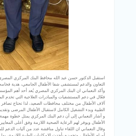
استقبل الدكتور حسن عبد الله محافظ البنك المركزي المصري
التعاون والدعم لمستشفى شفا الأطفال الجامعي، هدية فخامه
وأكد النعماني ان البنك المركزي المصري يُعد أحد أهم المؤسسا
فعّال في دعم المستشفيات والمبادرات العلاجية التي تخدم الم
آلاف الأطفال من مختلف محافظات الصعيد، لذا تحتاج تضافر ج
الطبية وبدء التشغيل الكامل لاستقبال الأطفال المرضى وتقديم
و أشار النعماني إلى أن دعم البنك المركزي يمثل خطوة مهم
الأطفال ويوفر لهم الرعاية الصحية اللازمة وفق أعلى المعايير
وقال النعماني ان اللقاء تناول مناقشة عدد من آليات الد
أورام الأطفال، وتجهيزه بأحدث الإمكانيات الطبية اللازمة، 