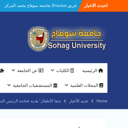
Ski
احدث الاخبار
فريق Enactus بجامعة سوهاج يحصد المركز
t
الاول في الابتكار وتمكين المراة والمركز الثاني
conten
في الاستدامة بالمسابقة القومية Enactus
Egypt 2026
مستشفيات سوهاج الجامعية تحقق إنجازًا طبيًا
جديدًا و تنجح في علاج 3 حالات أكالازيا بتقنية
POEM دون جراحة .
النعماني يلتقي بمدير امن سوهاج الجديد لتقديم
التهنئة عقب توليه مهام منصبه ويشيد بجهود
رجال الشرطه
بجهاز ذكي لتوفير المياه ..جامعة سوهاج تشارك
الرئيسية
الكليات
عن الجامعة
بمعرض الاكاديمية العسكريه علي هامش
المؤتمر العلمى الدولى السادس للاتصالات
النعماني والمدير التنفيذي لشركة وادي النيل
المجلات العلمية
المستشفيات الجامعية
يتابعان تنفيذ أحد أكبر المشروعات الإدارية
والخدمية بجامعة سوهاج الجديدة
Home
جديد الأخبار
شفا الأطفال” هدية فخامة الرئيس ال
جامعة سوهاج تفتح أبوابها لطلاب الثانوية العامة
فى أولى أيام المرحلة الأولى للتنسيق
الإلكتروني للقبول بالجامعات 2026