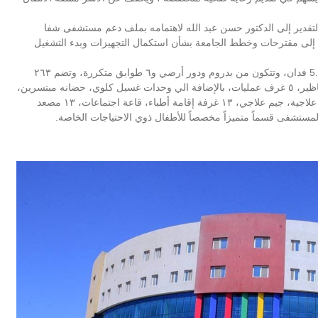
التقدير إلى الدكتور حسن عبد الله لاهتمامه بملف دعم مستشفى شفا
 إلى مقترحات وخطط الجامعة بشأن استكمال التجهيزات وبدء التشغيل
وجدير بالذكر ان مستشفي شفاء الأطفال تقام على مساحة 5.6 فدان، وتتكون من بدروم ودور أرضي و٦ طوابق متكررة، وتضم ٢٦٣
سرير، ١٢٢ غرفة اقامة مرضي،١٧ عيادة خارجية، ٣ غرف مناظير، ٥ غرف عمليات، بالإضافة الي وحدات غسيل كلوي، حضانه مبتسرين،
وحدة لعلاج الأورام، غرف أشعة، غرف عزل، وصالات رياضية علاجية، جيم علاجي، ١٣ غرفة إقامة أطباء، قاعة اجتماعات، ١٣ مصعد