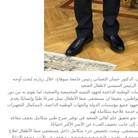
، الدكتور حسان النعماني رئيس جامعة سوهاج، خلال زيارته لبحث أوجه
 الرئيس السيسي لاطفال الصعيد.
ت الوطنية الداعمة لجهود التنمية المجتمعية والصحية، لما يقوم به من دور
واطنين، مضيفا ان مستشفى شفا الأطفال تمثل صرحًا طبيًا وإنسانيًا يخدم
هود جميع مؤسسات الدولة والجهات الوطنية الداعمة، لاستكمال التجهيزات
 خدمة علاجية متكاملة لهم.
ة نحو تحقيق حلم أهالي الصعيد في توفير صرح طبي متكامل يخفف معاناة
، إلى جانب تخفيف العبء عن الأسر الأكثر احتياجًا.
عم للمستشفي، وبحث تخصيص جزء متكامل داخل مستشفى شفا الأطفال لعلاج
بما يسهم في تقديم رعاية صحية متخصصة ، ويخفف عن الأسر مشقة الانتقال