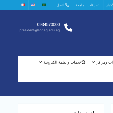
خبار
تطبيقات الجامعة
اتصل بنا
0934570000
president@sohag.edu.eg
ت ومراكز
خدمات وانظمة الكترونية
مبادرة بداية