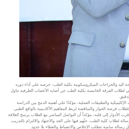
ة اليد والجراحات الميكروسكوبية بكلية الطب، حرصه على أداء دوره
ي لطلاب الفرقة الخامسة بكلية الطب عن أصابه الأعصاب الطرفيه تناول
دقيق.
إكلينيكية والتطبيقات العملية، مؤكدًا على أهمية الدمج بين الدراسة
لطلاب فرصة الحوار والمناقشة لربط المفاهيم الأكاديمية بالواقع الطبي.
رب الأدوار إلى قلبه، مؤكداً أن التواصل المباشر مع الطلاب يرسخ العلاقة
رسالة لطلاب كلية الطب، حثّهم فيها على الجد والاجتهاد والالتزام بالتدريب
 رسالة سامية تتطلب الإخلاص والانضباط والعطاء بلا حدود.