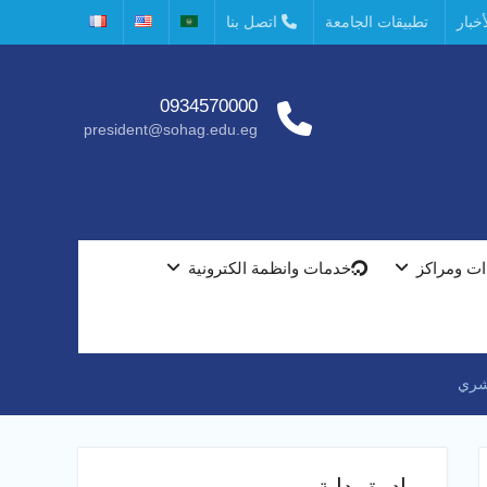
خبار
تطبيقات الجامعة
اتصل بنا
0934570000
president@sohag.edu.eg
ت ومراكز
خدمات وانظمة الكترونية
بشري
مبادرة بداية