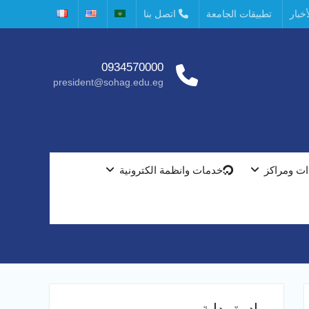
خبار
تطبيقات الجامعة
اتصل بنا
0934570000
president@sohag.edu.eg
ت ومراكز
خدمات وانظمة الكترونية
مبادرة بداية