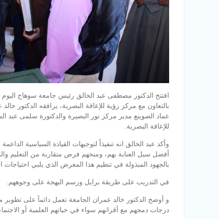
افتتح الدكتور مصطفى عبد الخالق رئيس جامعة سوهاج اليوم “
بالتعاون مع مركز رؤية للإعاقة البصرية، يرافقه الدكتور خالد
عماد الصوينع مدير مركز نور البصيرة والدكتورة سلمى عبد 
للإعاقة البصرية.
وأكد عبد الخالق انه تنفيذاً لتوجيهات القيادة
السياسية الداعمة 
أفضل سبل العناية بهم، ومنحهم فرص متقاربة من التعليم والمع
بالجهود المبذولة في تنظيم هذا المعرض الذي يلبي احتياجات ا
في التدريب على طريقة برايل ورسم البهجة على وجوههم.
و أوضح الدكتور خالد عمران الجامعة تعمل دائمآ على تطوير 
درجات دمجهم مع أقرانهم سواء في حياتهم العلمية أو الاجتماعي