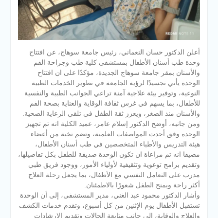
أعلن الدكتور حسان النعماني، رئيس جامعة سوهاج، عن افتتاح
وحدة طب أسنان الأطفال بمستشفى كلية طب وجراحة الفم
والأسنان بمقر جامعة سوهاج الجديدة، مؤكدًا على ان افتتاح
الوحدة يأتي تجسيدًا لرؤية الجامعة في تطوير الخدمات الطبية
النوعية، وتوفير بيئة علاجية آمنة تراعي الجوانب الطبية والنفسية
للأطفال، بما يسهم في غرس ثقافة الوقاية والعناية بصحة الفم
والأسنان منذ الصغر، ويعزز ثقة الطفل في تلقي الرعاية الصحية.
ومن جانبه، أوضح الدكتور إسلام عامر، عميد الكلية انه تم تجهيز
الوحده وفق أحدث المواصفات العلمية، وتضم نخبة من أعضاء
هيئة التدريس والأطباء المتخصصين في طب أسنان الأطفال،
مضيفا انه تم مراعاة ان تكون الوحدة صديقة للطفل بكل تفاصيلها،
وتقديم برامج توعوية وتثقيفية لأولياء الأمور، ووجود فريق طبي
مدرب على التعامل النفسي مع الأطفال، بما يجعل رحلة العلاج
أكثر راحة ويمنح الطفل شعورًا بالاطمئنان.
وأشار الدكتور محمود عبد الغني، مدير المستشفى، إلى أن الوحدة
تستقبل الأطفال يوم الإثنين من كل أسبوع، وتقدم خدمات الكشف
والعلاج والوقاية، إلى جانب متابعة الحالات وتقديم الإرشادات