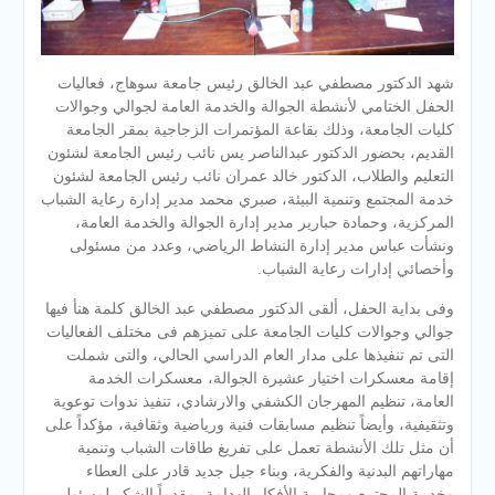
شهد الدكتور مصطفي عبد الخالق رئيس جامعة سوهاج، فعاليات
الحفل الختامي لأنشطة الجوالة والخدمة العامة لجوالي وجوالات
كليات الجامعة، وذلك بقاعة المؤتمرات الزجاجية بمقر الجامعة
القديم، بحضور الدكتور عبدالناصر يس نائب رئيس الجامعة لشئون
التعليم والطلاب، الدكتور خالد عمران نائب رئيس الجامعة لشئون
خدمة المجتمع وتنمية البيئة، صبري محمد مدير إدارة رعاية الشباب
المركزية، وحمادة حبارير مدير إدارة
الجوالة والخدمة العامة،
ونشأت عباس مدير إدارة النشاط الرياضي، وعدد من مسئولى
وأخصائي إدارات رعاية الشباب.
وفى بداية الحفل، ألقى الدكتور مصطفي عبد الخالق كلمة هنأ فيها
جوالي وجوالات كليات الجامعة على تميزهم فى مختلف الفعاليات
التى تم تنفيذها على مدار العام الدراسي الحالي، والتى شملت
إقامة معسكرات اختيار عشيرة الجوالة، معسكرات الخدمة
العامة، تنظيم المهرجان الكشفي والارشادي، تنفيذ ندوات توعوية
وتثقيفية، وأيضاً تنظيم مسابقات فنية ورياضية وثقافية، مؤكداً على
أن مثل تلك الأنشطة تعمل على تفريغ طاقات الشباب وتنمية
مهاراتهم البدنية والفكرية، وبناء جيل جديد قادر على العطاء
وخدمة المجتمع ومحاربة الأفكار الهدامة، مقدماً الشكر لمسئولي