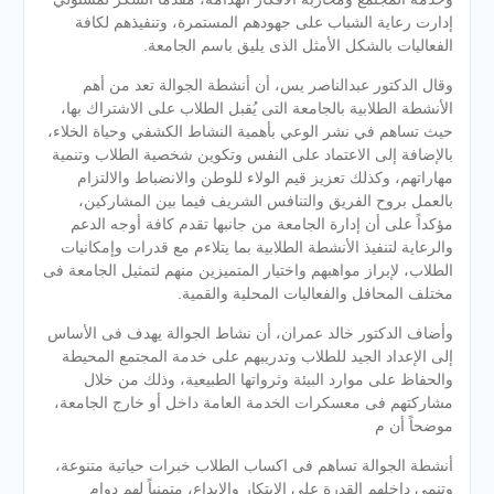
إدارت رعاية الشباب على جهودهم المستمرة، وتنفيذهم لكافة
الفعاليات بالشكل الأمثل الذى يليق باسم الجامعة.
وقال الدكتور عبدالناصر يس، أن أنشطة الجوالة تعد من أهم
الأنشطة الطلابية بالجامعة التى يُقبل الطلاب على الاشتراك بها،
حيث تساهم في نشر الوعي بأهمية النشاط الكشفي وحياة الخلاء،
بالإضافة إلى الاعتماد على النفس وتكوين شخصية الطلاب وتنمية
مهاراتهم، وكذلك تعزيز قيم الولاء للوطن والانضباط والالتزام
بالعمل بروح الفريق والتنافس الشريف فيما بين المشاركين،
مؤكداً على أن إدارة الجامعة من جانبها تقدم كافة أوجه الدعم
والرعاية لتنفيذ الأنشطة الطلابية بما يتلاءم مع قدرات وإمكانيات
الطلاب، لإبراز مواهبهم واختيار المتميزين منهم لتمثيل الجامعة فى
مختلف المحافل والفعاليات المحلية والقمية.
وأضاف الدكتور خالد عمران، أن نشاط الجوالة يهدف فى الأساس
إلى الإعداد الجيد للطلاب وتدريبهم على خدمة المجتمع المحيطة
والحفاظ على موارد البيئة وثرواتها الطبيعية، وذلك من خلال
مشاركتهم فى معسكرات الخدمة العامة داخل أو خارج الجامعة،
موضحاً أن م
أنشطة الجوالة تساهم فى اكساب الطلاب خبرات حياتية متنوعة،
وتنمي داخلهم القدرة على الابتكار والإبداع، متمنياً لهم دوام